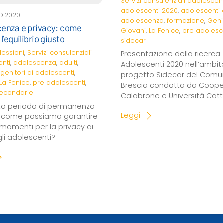
Servizi consulenziali
adolescent
adolescenti 2020
,
adolescenti 
O 2020
adolescenza
,
formazione
,
Geni
cenza e privacy: come
Giovani
,
La Fenice
,
pre adolesc
l’equilibrio giusto
sidecar
flessioni
,
Servizi consulenziali
Presentazione della ricerca
nti
,
adolescenza
,
adulti
,
Adolescenti 2020 nell’ambit
,
genitori di adolescenti
,
progetto Sidecar del Comu
La Fenice
,
pre adolescenti
,
Brescia condotta da Cooper
secondarie
Calabrone e Università Catto
to periodo di permanenza
Leggi
, come possiamo garantire
 momenti per la privacy ai
igli adolescenti?