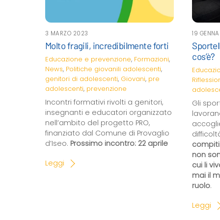
3 MARZO 2023
19 GENNA
Molto fragili, incredibilmente forti
Sportel
cos’è?
Educazione e prevenzione
,
Formazioni
,
News
,
Politiche giovanili
adolescenti
,
Educazi
genitori di adolescenti
,
Giovani
,
pre
Riflessio
adolescenti
,
prevenzione
adolesce
Incontri formativi rivolti a genitori,
Gli spor
insegnanti e educatori organizzato
lavoran
nell’ambito del progetto PRO,
accogli
finanziato dal Comune di Provaglio
difficol
d’Iseo.
Prossimo incontro: 22 aprile
compiti
non son
Leggi
cui li v
mai il 
ruolo
.
Leggi