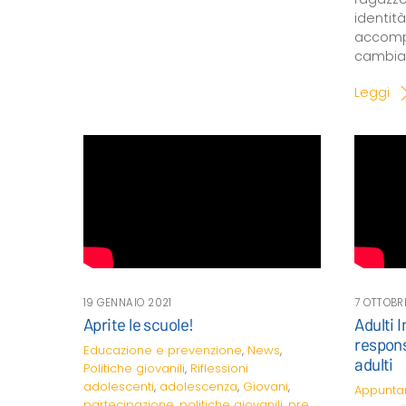
identi
accompa
cambi
Leggi
19 GENNAIO 2021
7 OTTOBR
Aprite le scuole!
Adulti 
respons
Educazione e prevenzione
,
News
,
adulti
Politiche giovanili
,
Riflessioni
adolescenti
,
adolescenza
,
Giovani
,
Appunta
partecipazione
,
politiche giovanili
,
pre