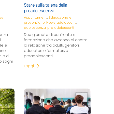
Stare sull’altalena della
preadolescenza
ws
Appuntamenti
,
Educazione e
prevenzione
,
News
adolescenti
,
adolescenza
,
pre adolescenti
cenza
Due giornate di confronto e
l
formazione che avranno al centro
de e
la relazione tra adulti, genitori,
ono
educatori e formatori, e
e e di
preadolescenti.
bisogni
Leggi
a.