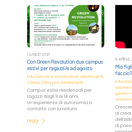
1 LUGLIO 2021
6 APRILE 
Con Green Revolution due campus
Mio fig
estivi per ragazzi/e ad agosto
faccio
Educazione e prevenzione
adolescenti
,
Educazi
Campi Estivi
,
pre adolescenti
adolesce
Campus estivi residenziali per
genitori
ragazzi dagli 11 ai 14 anni.
adolesce
Un’esperienza di autonomia a
Crescer
contatto con la natura.
di creare
dell’ad
Leggi
di passa
ragazze