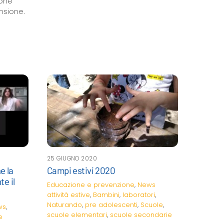
ione
nsione.
25 GIUGNO 2020
e la
Campi estivi 2020
te il
Educazione e prevenzione
,
News
attività estive
,
Bambini
,
laboratori
,
Naturando
,
pre adolescenti
,
Scuole
,
ws
,
scuole elementari
,
scuole secondarie
e