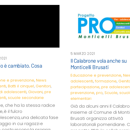
5 MARZO 2021
2021
Il Calabrone vola anche su
lio è cambiato. Cosa
Monticelli Brusati
?
Educazione e prevenzione
,
Ne
one e prevenzione
,
News
adolescenti
,
formazione
,
Genito
nti
,
Batti il cinque!
,
Genitori
,
partecipazione
,
pre adolescent
 di adolescenti
,
Giovani
,
pre
prevenzione
,
pro
,
Scuole
,
scuol
nti
,
scuole secondarie
elementari
e, che ha la stessa radice
Già da alcuni anni Il Calabr
, è il fulcro
insieme al Comune di Montic
olescenza, una delicata fase
Brusati organizza attività
ggio in cui ragazzi e
laboratoriali pomeridiane. C
 costruiscono la propria