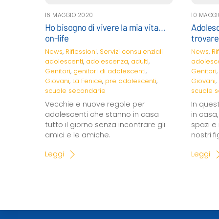
16 MAGGIO 2020
10 MAGGI
Ho bisogno di vivere la mia vita…
Adoles
on-life
trovare 
News
,
Riflessioni
,
Servizi consulenziali
News
,
Ri
adolescenti
,
adolescenza
,
adulti
,
adolesce
Genitori
,
genitori di adolescenti
,
Genitori
Giovani
,
La Fenice
,
pre adolescenti
,
Giovani
,
scuole secondarie
scuole 
Vecchie e nuove regole per
In ques
adolescenti che stanno in casa
in casa
tutto il giorno senza incontrare gli
spazi e
amici e le amiche.
nostri f
Leggi
Leggi