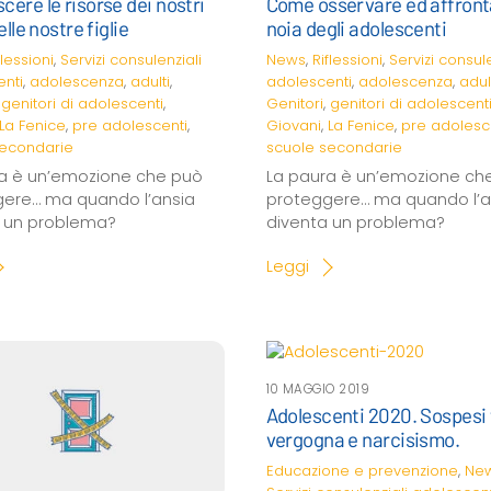
cere le risorse dei nostri
Come osservare ed affront
delle nostre figlie
noia degli adolescenti
flessioni
,
Servizi consulenziali
News
,
Riflessioni
,
Servizi consule
nti
,
adolescenza
,
adulti
,
adolescenti
,
adolescenza
,
adul
,
genitori di adolescenti
,
Genitori
,
genitori di adolescent
La Fenice
,
pre adolescenti
,
Giovani
,
La Fenice
,
pre adolesc
secondarie
scuole secondarie
a è un’emozione che può
La paura è un’emozione ch
ere… ma quando l’ansia
proteggere… ma quando l’a
a un problema?
diventa un problema?
Leggi
10 MAGGIO 2019
Adolescenti 2020. Sospesi 
vergogna e narcisismo.
Educazione e prevenzione
,
Ne