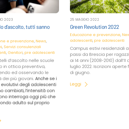
IO 2023
25 MAGGIO 2022
lo d’ascolto, tutti sanno
Green Revolution 2022
Educazione e prevenzione
,
Ne
adolescenti
,
pre adolescenti
one e prevenzione
,
News
,
ni
,
Servizi consulenziali
Campus estivi residenziali 
nti
,
Genitori
,
pre adolescenti
passi da Brescia per ragazzi 
telli d’ascolto nelle scuole
ai 14 anni (2008-2010) dall’11 a
o in ottica preventiva,
luglio 2022. Iscrizioni aperte f
endo ed osservando le
di giugno.
tà dei più giovani.
Anche se i
Leggi
 evolutivi degli adolescenti
o cambiati, l’intensità con
ivono interroga oggi più che
mondo adulto sul proprio