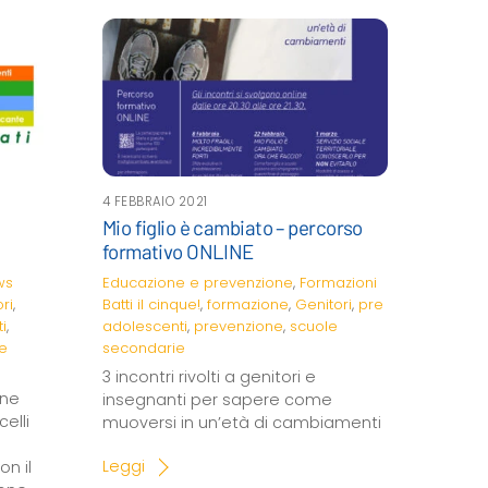
4 FEBBRAIO 2021
Mio figlio è cambiato – percorso
formativo ONLINE
ws
Educazione e prevenzione
,
Formazioni
ri
,
Batti il cinque!
,
formazione
,
Genitori
,
pre
i
,
adolescenti
,
prevenzione
,
scuole
e
secondarie
3 incontri rivolti a genitori e
one
insegnanti per sapere come
elli
muoversi in un’età di cambiamenti
Leggi
on il