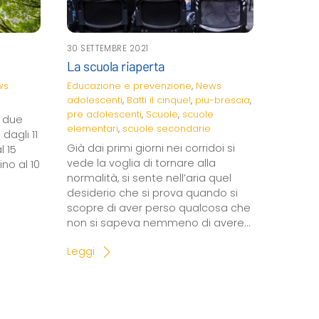
30 SETTEMBRE 2021
La scuola riaperta
ws
Educazione e prevenzione
,
News
adolescenti
,
Batti il cinque!
,
piu-brescia
,
pre adolescenti
,
Scuole
,
scuole
a due
elementari
,
scuole secondarie
dagli 11
Già dai primi giorni nei corridoi si
l 15
vede la voglia di tornare alla
ino al 10
normalità, si sente nell’aria quel
desiderio che si prova quando si
scopre di aver perso qualcosa che
non si sapeva nemmeno di avere…
Leggi