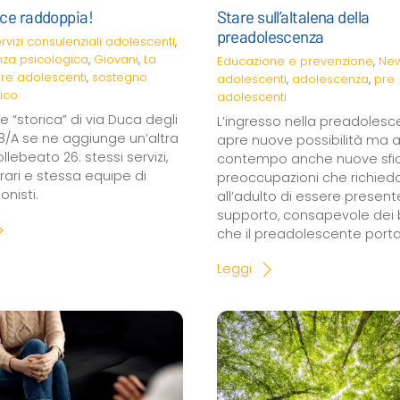
ce raddoppia!
Stare sull’altalena della
preadolescenza
rvizi consulenziali
adolescenti
,
za psicologica
,
Giovani
,
La
Educazione e prevenzione
,
Ne
re adolescenti
,
sostegno
adolescenti
,
adolescenza
,
pre
ico
adolescenti
e “storica” di via Duca degli
L’ingresso nella preadoles
 8/A se ne aggiunge un’altra
apre nuove possibilità ma a
ollebeato 26: stessi servizi,
contempo anche nuove sfi
orari e stessa equipe di
preoccupazioni che richied
onisti.
all’adulto di essere present
supporto, consapevole dei 
che il preadolescente port
Leggi