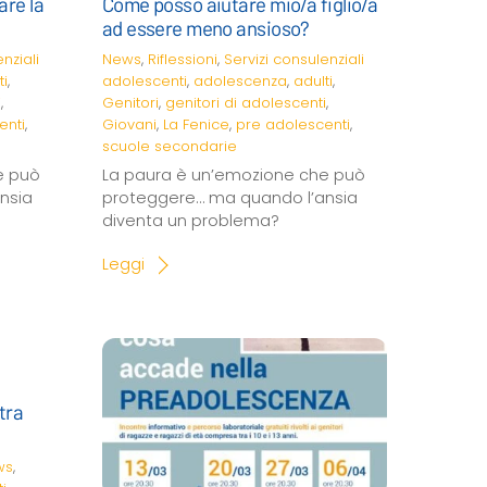
are la
Come posso aiutare mio/a figlio/a
ad essere meno ansioso?
nziali
News
,
Riflessioni
,
Servizi consulenziali
ti
,
adolescenti
,
adolescenza
,
adulti
,
i
,
Genitori
,
genitori di adolescenti
,
enti
,
Giovani
,
La Fenice
,
pre adolescenti
,
scuole secondarie
e può
La paura è un’emozione che può
nsia
proteggere… ma quando l’ansia
diventa un problema?
Leggi
tra
ws
,