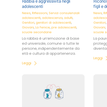
Rabbia e aggressività negli
Riconos
adolescenti
figli e 
News
,
Riflessioni
,
Servizi consulenziali
News
,
Ri
adolescenti
,
adolescenza
,
adulti
,
adolesce
Genitori
,
genitori di adolescenti
,
Genitori
Giovani
,
La Fenice
,
pre adolescenti
,
Giovani
,
scuole secondarie
scuole 
La rabbia è un’emozione di base
La paur
ed universale, comune a tutte le
protegg
persone, indipendentemente da
divent
età e cultura di appartenenza.
Leggi
Leggi