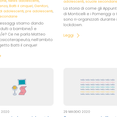
ione
,
News
adolescenti
,
adolescenti
,
scuole secondari
enza
,
Batti il cinque!
,
Genitori
,
La storia di come gli Appun
 di adolescenti
,
pre adolescenti
,
di Monticelli e i Pomeriggi a
secondarie
sono ri-organizzati durante i
messaggi stiamo dando
lockdown.
ulti a bambine/i e
/e? Ce ne parla Matteo
Leggi
, psicoterapeuta, nell’ambito
etto Batti il cinque!
O 2020
29 MAGGIO 2020