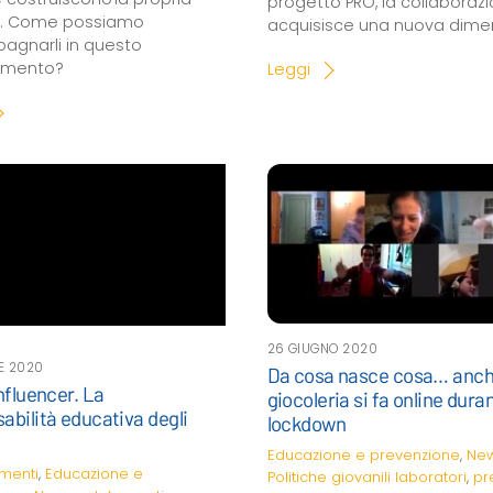
progetto PRO, la collaboraz
tà. Come possiamo
acquisisce una nuova dime
gnarli in questo
amento?
Leggi
26 GIUGNO 2020
E 2020
Da cosa nasce cosa… anch
Influencer. La
giocoleria si fa online duran
abilità educativa degli
lockdown
Educazione e prevenzione
,
Ne
menti
,
Educazione e
Politiche giovanili
laboratori
,
pr