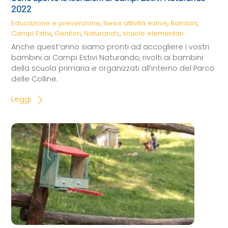
2022
Educazione e prevenzione
,
News
attività estive
,
Bambini
,
Campi Estivi
,
Genitori
,
Naturando
,
scuole elementari
Anche quest’anno siamo pronti ad accogliere i vostri
bambini ai Campi Estivi Naturando, rivolti ai bambini
della scuola primaria e organizzati all’interno del Parco
delle Colline.
Leggi