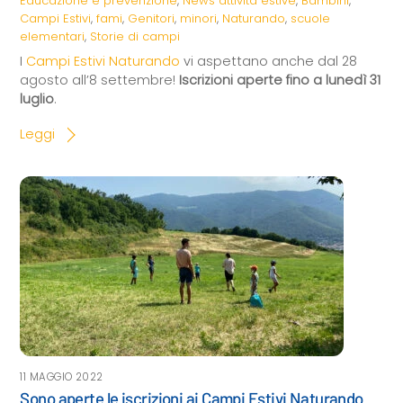
Educazione e prevenzione
,
News
attività estive
,
Bambini
,
Campi Estivi
,
fami
,
Genitori
,
minori
,
Naturando
,
scuole
elementari
,
Storie di campi
I
Campi Estivi Naturando
vi aspettano anche dal 28
agosto all’8 settembre!
Iscrizioni aperte fino a lunedì 31
luglio
.
Leggi
11 MAGGIO 2022
Sono aperte le iscrizioni ai Campi Estivi Naturando