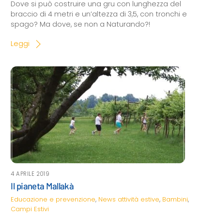
Dove si può costruire una gru con lunghezza del
braccio di 4 metri e un’altezza di 3,5, con tronchi e
spago? Ma dove, se non a Naturando?!
Leggi
4 APRILE 2019
Il pianeta Mallakà
Educazione e prevenzione
,
News
attività estive
,
Bambini
,
Campi Estivi