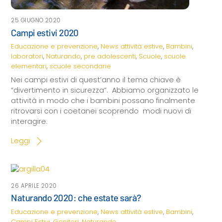
25 GIUGNO 2020
Campi estivi 2020
Educazione e prevenzione
,
News
attività estive
,
Bambini
,
laboratori
,
Naturando
,
pre adolescenti
,
Scuole
,
scuole
elementari
,
scuole secondarie
Nei campi estivi di quest’anno il tema chiave è
“divertimento in sicurezza”. Abbiamo organizzato le
attività in modo che i bambini possano finalmente
ritrovarsi con i coetanei scoprendo modi nuovi di
interagire.
Leggi
26 APRILE 2020
Naturando 2020: che estate sarà?
Educazione e prevenzione
,
News
attività estive
,
Bambini
,
Campi Estivi
,
Genitori
,
Naturando