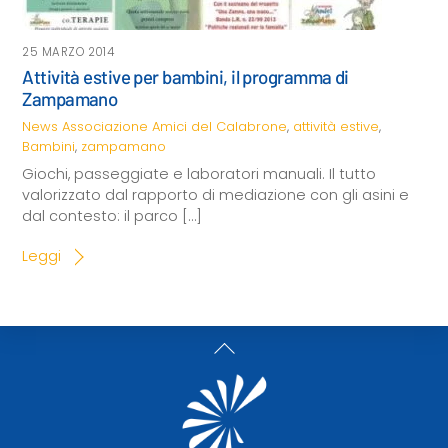
25 MARZO 2014
Attività estive per bambini, il programma di
Zampamano
News
Associazione Amici del Calabrone
,
attività estive
,
Bambini
,
zampamano
Giochi, passeggiate e laboratori manuali. Il tutto
valorizzato dal rapporto di mediazione con gli asini e
dal contesto: il parco […]
Leggi
Back
To
Top