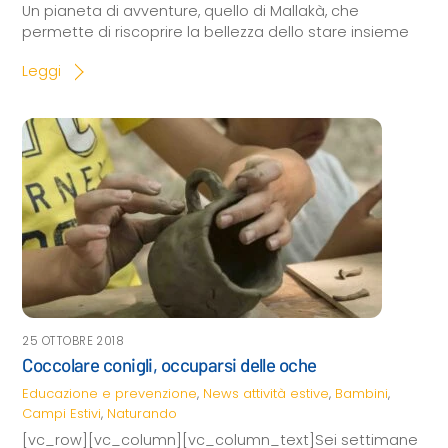
Un pianeta di avventure, quello di Mallakà, che
permette di riscoprire la bellezza dello stare insieme
Leggi
25 OTTOBRE 2018
Coccolare conigli, occuparsi delle oche
Educazione e prevenzione
,
News
attività estive
,
Bambini
,
Campi Estivi
,
Naturando
[vc_row][vc_column][vc_column_text]Sei settimane