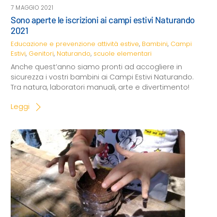
7 MAGGIO 2021
Sono aperte le iscrizioni ai campi estivi Naturando
2021
Educazione e prevenzione
attività estive
,
Bambini
,
Campi
Estivi
,
Genitori
,
Naturando
,
scuole elementari
Anche quest’anno siamo pronti ad accogliere in
sicurezza i vostri bambini ai Campi Estivi Naturando.
Tra natura, laboratori manuali, arte e divertimento!
Leggi