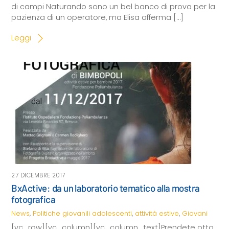
di campi Naturando sono un bel banco di prova per la
pazienza di un operatore, ma Elisa afferma […]
Leggi
27 DICEMBRE 2017
BxActive: da un laboratorio tematico alla mostra
fotografica
News
,
Politiche giovanili
adolescenti
,
attività estive
,
Giovani
[vc_row][vc_column][vc_column_text]Prendete otto