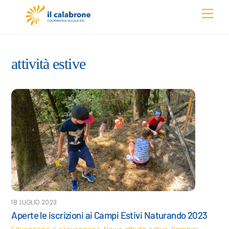
Skip
Men
to
content
attività estive
18 LUGLIO 2023
Aperte le iscrizioni ai Campi Estivi Naturando 2023