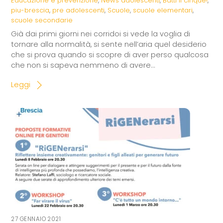
Educazione e prevenzione
,
News
adolescenti
,
Batti il cinque!
,
piu-brescia
,
pre adolescenti
,
Scuole
,
scuole elementari
,
scuole secondarie
Già dai primi giorni nei corridoi si vede la voglia di
tornare alla normalità, si sente nell’aria quel desiderio
che si prova quando si scopre di aver perso qualcosa
che non si sapeva nemmeno di avere…
Leggi
27 GENNAIO 2021