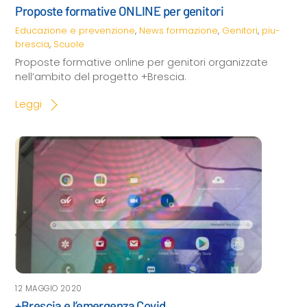
Proposte formative ONLINE per genitori
Educazione e prevenzione
,
News
formazione
,
Genitori
,
piu-
brescia
,
Scuole
Proposte formative online per genitori organizzate
nell’ambito del progetto +Brescia.
Leggi
12 MAGGIO 2020
+Brescia e l’emergenza Covid