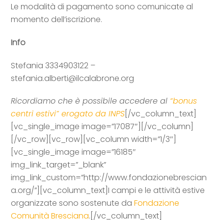
Le modalità di pagamento sono comunicate al
momento dell’iscrizione.
Info
Stefania 3334903122 –
stefania.alberti@ilcalabrone.org
Ricordiamo che è possibile accedere al
“bonus
centri estivi” erogato da INPS
[/vc_column_text]
[vc_single_image image=”17087″][/vc_column]
[/vc_row][vc_row][vc_column width=”1/3″]
[vc_single_image image=”16185″
img_link_target=”_blank”
img_link_custom=”http://www.fondazionebrescian
a.org/”][vc_column_text]
I campi e le attività estive
organizzate sono sostenute da
Fondazione
Comunità Bresciana
.
[/vc_column_text]