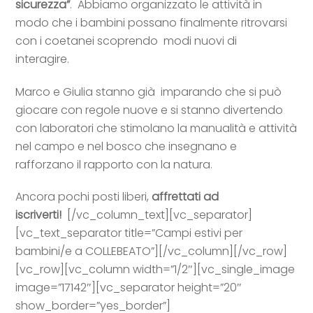
sicurezza”
. Abbiamo organizzato le attività in
modo che i bambini possano finalmente ritrovarsi
con i coetanei scoprendo modi nuovi di
interagire.
Marco e Giulia stanno già imparando che si può
giocare con regole nuove e si stanno divertendo
con laboratori che stimolano la manualità e attività
nel campo e nel bosco che insegnano e
rafforzano il rapporto con la natura.
Ancora pochi posti liberi,
affrettati ad
iscriverti!
[/vc_column_text][vc_separator]
[vc_text_separator title=”Campi estivi per
bambini/e a COLLEBEATO”][/vc_column][/vc_row]
[vc_row][vc_column width=”1/2″][vc_single_image
image=”17142″][vc_separator height=”20″
show_border=”yes_border”]