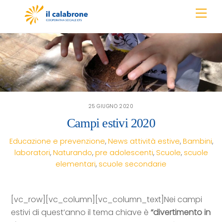
Skip
Men
to
content
25 GIUGNO 2020
Campi estivi 2020
Educazione e prevenzione
,
News
attività estive
,
Bambini
,
laboratori
,
Naturando
,
pre adolescenti
,
Scuole
,
scuole
elementari
,
scuole secondarie
[vc_row][vc_column][vc_column_text]
Nei campi
estivi di quest’anno il tema chiave è
“divertimento in