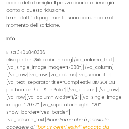
carico della famiglia. Il prezzo riportato tiene già
conto di questa riduzione.
Le modalità di pagamento sono comunicate al
momento dell’iscrizione.
Info
Elisa 3405848386 –
elisa.petteni@ilcalabrone.org
[/vc_column_text]
[vc_single_image image=”17088″][/vc_column]
[/vc_row][vc_row][vc_column][vc_separator]
[vc_text_separator title=”Campi estivi BIMBOPOLI
per bambini/e a San Polo”][/vc_column][/vc_row]
[vc_row][vc_column width=”1/2″][vc_single_image
image=”17077″][vc_separator height=”20″
show_border=”yes_border”]
[vc_column_text]
Ricordiamo che è possibile
accedere al
“bonus centri estivi” erogato da