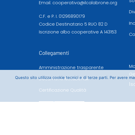
So
Email:
cooperativa@ilcalabrone.org
Di
C.F. e P. I. 01296890179
In
Codice Destinatario 5 RUO 82 D
Iscrizione albo cooperative A 143153
Co
Collegamenti
Mo
Amministrazione trasparente
Ge
Questo sito utilizza cookie tecnici e di terze parti. Per avere 
Documenti istituzionali
Is
Certificazione Qualità