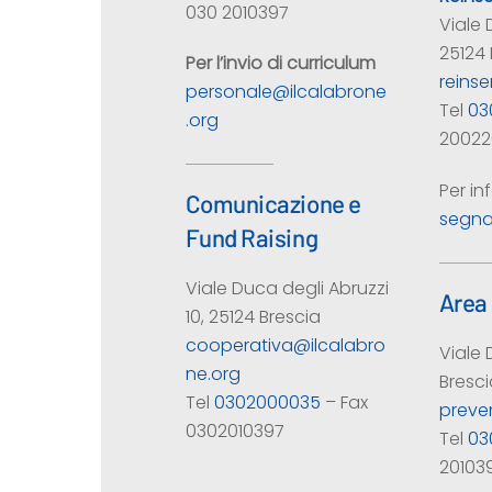
030 2010397
Viale 
25124 
Per l’invio di curriculum
reins
personale@ilcalabrone
Tel
03
.org
20022
Per in
Comunicazione e
segna
Fund Raising
Viale Duca degli Abruzzi
Area 
10, 25124 Brescia
cooperativa@ilcalabro
Viale 
ne.org
Bresci
Tel
0302000035
– Fax
preve
0302010397
Tel
03
20103