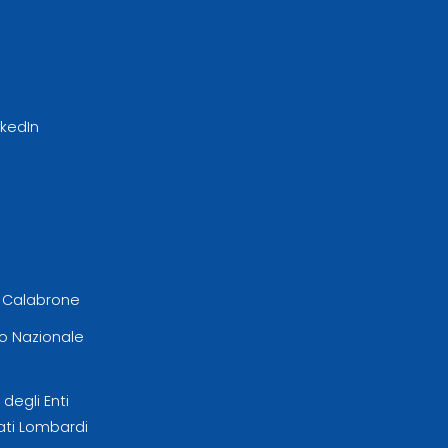
nkedIn
l Calabrone
 Nazionale
egli Enti
ati Lombardi