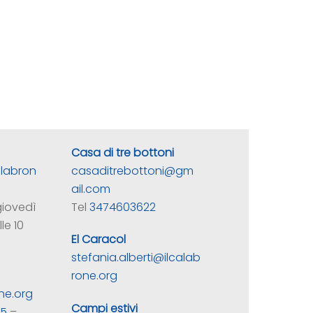
Casa di tre bottoni
alabron
casaditrebottoni@gm
ail.com
giovedì
Tel
3474603622
le 10
El Caracol
stefania.alberti@ilcalab
rone.org
ne.org
Campi estivi
35
–