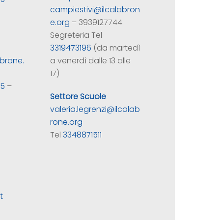
campiestivi@ilcalabron
a
e.org
– 3939127744
Segreteria Tel
3319473196
(da martedì
brone.
a venerdì dalle 13 alle
17)
35
–
Settore Scuole
a
valeria.legrenzi@ilcalab
rone.org
Tel
3348871511
t