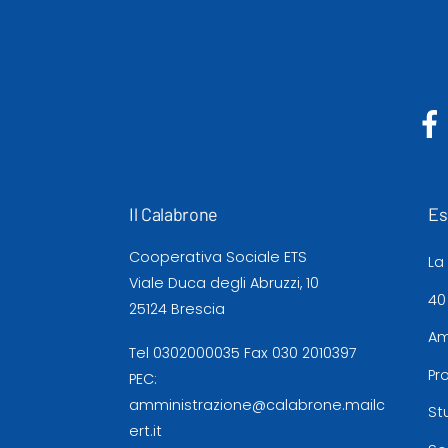
Il Calabrone
Es
Cooperativa Sociale ETS
La
Viale Duca degli Abruzzi, 10
40
25124 Brescia
Am
Tel
0302000035
Fax 030 2010397
Pr
PEC:
amministrazione@calabrone.mailc
St
ert.it