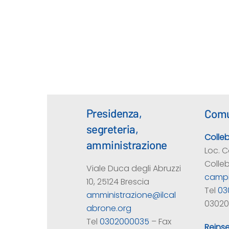
Presidenza,
Comu
segreteria,
Colle
amministrazione
Loc. C
Colle
Viale Duca degli Abruzzi
campi
10, 25124 Brescia
Tel
03
amministrazione@ilcal
03020
abrone.org
Tel
0302000035
– Fax
Reins