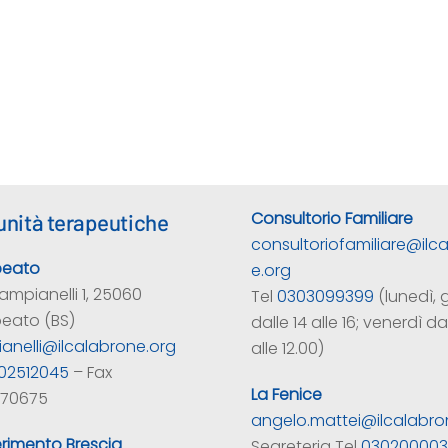
Consultorio Familiare
nità terapeutiche
consultoriofamiliare@ilc
beato
e.org
ampianelli 1, 25060
Tel
0303099399
(lunedì, 
beato (BS)
dalle 14 alle 16; venerdì dal
anelli@ilcalabrone.org
alle 12.00)
02512045
– Fax
La Fenice
70675
angelo.mattei@ilcalabro
erimento Brescia
Segreteria Tel
03020000