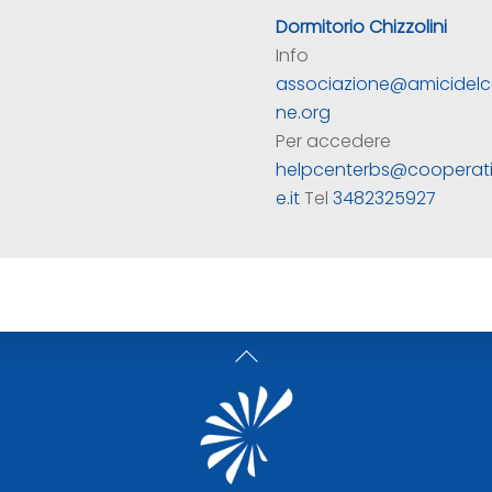
Dormitorio Chizzolini
Info
associazione@amicidelc
ne.org
Per accedere
helpcenterbs@cooperati
e.it
Tel
3482325927
Back
To
Top