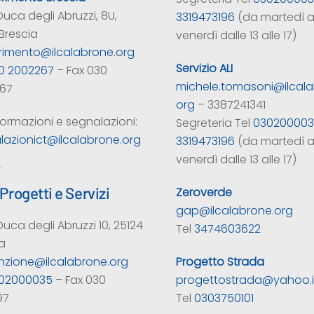
Duca degli Abruzzi, 8U,
3319473196
(da martedì 
Brescia
venerdì dalle 13 alle 17)
erimento@ilcalabrone.org
Servizio ALI
0 2002267
– Fax 030
michele.tomasoni@ilcala
67
org
– 3387241341
formazioni e segnalazioni:
Segreteria Tel
03020000
lazionict@ilcalabrone.org
3319473196
(da martedì 
venerdì dalle 13 alle 17)
Progetti e Servizi
Zeroverde
gap@ilcalabrone.org
Duca degli Abruzzi 10, 25124
Tel
3474603622
a
Progetto Strada
nzione@ilcalabrone.org
progettostrada@yahoo.i
02000035
– Fax 030
Tel
0303750101
97