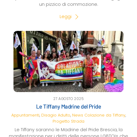
un pizzico di commozione.
Leggi
27 AGOSTO 2025
Le Tiffany Madrine del Pride
Appuntamenti
,
Disagio Adulto
,
News
Colazione da Tiffany
,
Progetto Strada
Le Tiffany saranno le Madrine del Pride Brescia, la
manifestazione per i diritti delle persone LGBTQI+ che