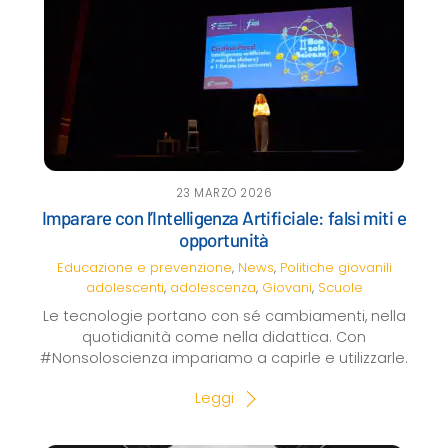
23 MARZO 2026
Imparare con l’Intelligenza Artificiale: falsi miti e
opportunità
Educazione e prevenzione
,
News
,
Politiche giovanili
adolescenti
,
adolescenza
,
Giovani
,
Scuole
Le tecnologie portano con sé cambiamenti, nella
quotidianità come nella didattica. Con
#Nonsoloscienza impariamo a capirle e utilizzarle.
Leggi