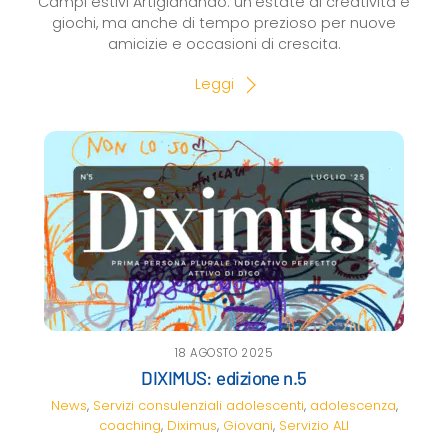
Campi estivi Artigianando: un’estate di creatività e
giochi, ma anche di tempo prezioso per nuove
amicizie e occasioni di crescita.
Leggi
18 AGOSTO 2025
DIXIMUS: edizione n.5
News
,
Servizi consulenziali
adolescenti
,
adolescenza
,
coaching
,
Diximus
,
Giovani
,
Servizio ALI