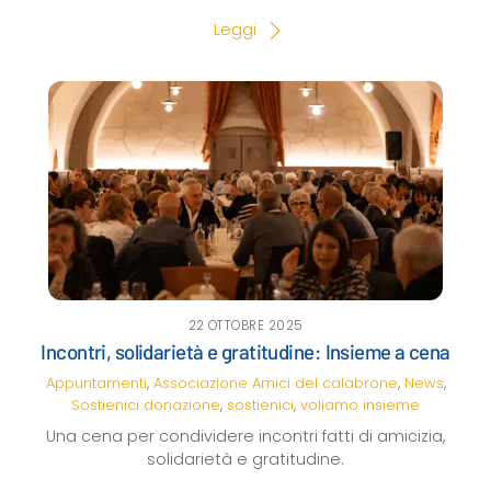
Leggi
22 OTTOBRE 2025
Incontri, solidarietà e gratitudine: Insieme a cena
Appuntamenti
,
Associazione Amici del calabrone
,
News
,
Sostienici
donazione
,
sostienici
,
voliamo insieme
Una cena per condividere incontri fatti di amicizia,
solidarietà e gratitudine.