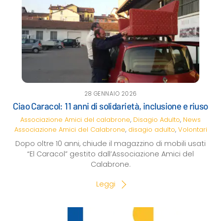
28 GENNAIO 2026
Ciao Caracol: 11 anni di solidarietà, inclusione e riuso
Associazione Amici del calabrone
,
Disagio Adulto
,
News
Associazione Amici del Calabrone
,
disagio adulto
,
Volontari
Dopo oltre 10 anni, chiude il magazzino di mobili usati
“El Caracol” gestito dall’Associazione Amici del
Calabrone.
Leggi