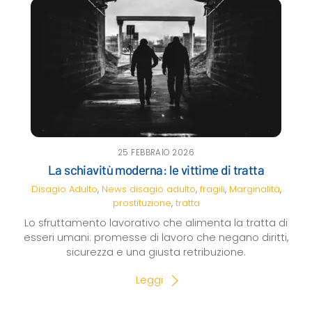
25 FEBBRAIO 2026
La schiavitù moderna: le vittime di tratta
Disagio Adulto
,
News
disagio adulto
,
fragili
,
Marginalità
,
prostituzione
,
tratta
Lo sfruttamento lavorativo che alimenta la tratta di
esseri umani: promesse di lavoro che negano diritti,
sicurezza e una giusta retribuzione.
Leggi