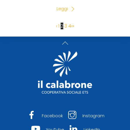
Leggi
‹
1
2
3
4
›
»
Back
To
Top
Facebook
Instagram
YouTube
LinkedIn