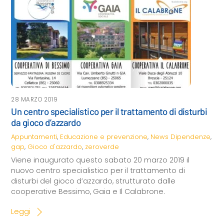
28 MARZO 2019
Un centro specialistico per il trattamento di disturbi
da gioco d’azzardo
Appuntamenti
,
Educazione e prevenzione
,
News
Dipendenze
,
gap
,
Gioco d'azzardo
,
zeroverde
Viene inaugurato questo sabato 20 marzo 2019 il
nuovo centro specialistico per il trattamento di
disturbi del gioco d’azzardo, strutturato dalle
cooperative Bessimo, Gaia e Il Calabrone.
Leggi