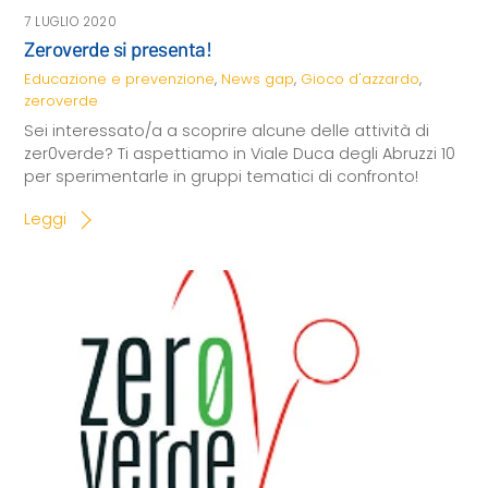
7 LUGLIO 2020
Zeroverde si presenta!
Educazione e prevenzione
,
News
gap
,
Gioco d'azzardo
,
zeroverde
Sei interessato/a a scoprire alcune delle attività di
zer0verde? Ti aspettiamo in Viale Duca degli Abruzzi 10
per sperimentarle in gruppi tematici di confronto!
Leggi