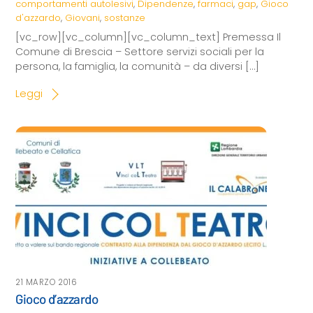
comportamenti autolesivi
,
Dipendenze
,
farmaci
,
gap
,
Gioco
d'azzardo
,
Giovani
,
sostanze
[vc_row][vc_column][vc_column_text] Premessa Il
Comune di Brescia – Settore servizi sociali per la
persona, la famiglia, la comunità – da diversi […]
Leggi
21 MARZO 2016
Gioco d’azzardo