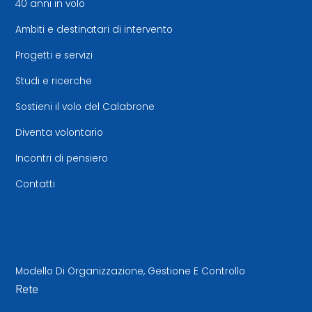
40 anni in volo
Ambiti e destinatari di intervento
Progetti e servizi
Studi e ricerche
Sostieni il volo del Calabrone
Diventa volontario
Incontri di pensiero
Contatti
Modello Di Organizzazione, Gestione E Controllo
Rete