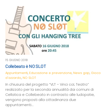
15 GIUGNO 2018
Collebeato è NO SLOT
Appuntamenti
,
Educazione e prevenzione
,
News
gap
,
Gioco
d'azzardo
,
NO SLOT
In chiusura del progetto “VLT – Vinci coL Teatro”
realizzato per la seconda annualità dai comuni di
Cellatica e Collebeato in contrasto alle ludopatie,
vengono proposti alla cittadinanza due
appuntamenti…