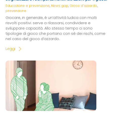
Educazione e prevenzione
,
News
gap
,
Gioco d'azzardo
,
prevenzione
Giocare, in generale, è un’attività ludica con molti
risvolti positivi: serve a rilassarsi, condividere e
sviluppare capacità. Allo stesso tempo ci sono
tipologie di gioco che portano con sé dei rischi, come
nel caso del gioco d’azzardo.
Leggi