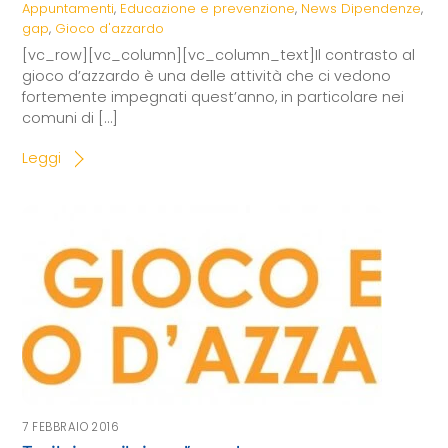
Appuntamenti
,
Educazione e prevenzione
,
News
Dipendenze
,
gap
,
Gioco d'azzardo
[vc_row][vc_column][vc_column_text]Il contrasto al
gioco d’azzardo è una delle attività che ci vedono
fortemente impegnati quest’anno, in particolare nei
comuni di […]
Leggi
7 FEBBRAIO 2016