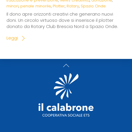
Educazione e prevenzione
,
News
creatività
,
donazione
,
minori
,
penale minorile
,
Plotter
,
Rotary
,
Spazio Onde
Il dono apre orizzonti creativi che generano nuovi
doni. Un circolo virtuoso dove si inserisce il plotter
donato da Rotary Club Brescia Nord a Spazio Onde.
Leggi
Back
To
Top