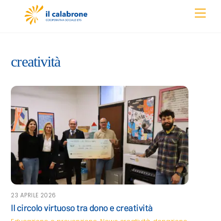
Skip
Men
to
content
creatività
23 APRILE 2026
Il circolo virtuoso tra dono e creatività