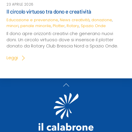
23 APRILE 2026
Il circolo virtuoso tra dono e creatività
Educazione e prevenzione
,
News
creatività
,
donazione
,
minori
,
penale minorile
,
Plotter
,
Rotary
,
Spazio Onde
Il dono apre orizzonti creativi che generano nuovi
doni. Un circolo virtuoso dove si inserisce il plotter
donato da Rotary Club Brescia Nord a Spazio Onde.
Leggi
Back
To
Top