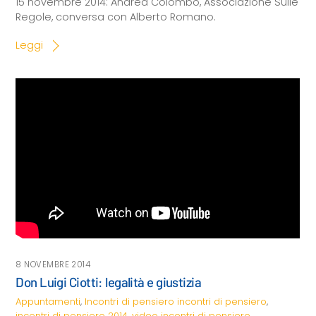
15 novembre 2014: Andrea Colombo, Associazione Sulle
Regole, conversa con Alberto Romano.
Leggi
8 NOVEMBRE 2014
Don Luigi Ciotti: legalità e giustizia
Appuntamenti
,
Incontri di pensiero
incontri di pensiero
,
incontri di pensiero 2014
,
video incontri di pensiero