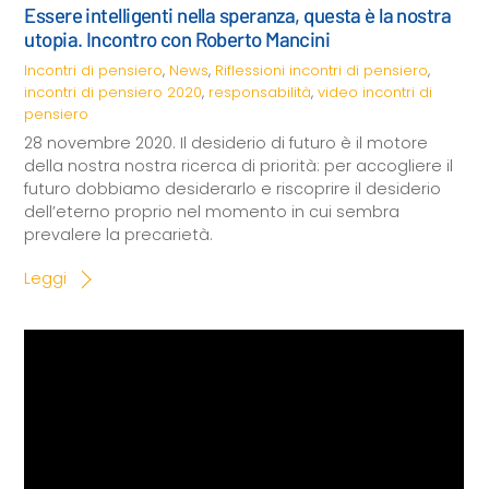
Essere intelligenti nella speranza, questa è la nostra
utopia. Incontro con Roberto Mancini
Incontri di pensiero
,
News
,
Riflessioni
incontri di pensiero
,
incontri di pensiero 2020
,
responsabilità
,
video incontri di
pensiero
28 novembre 2020. Il desiderio di futuro è il motore
della nostra nostra ricerca di priorità: per accogliere il
futuro dobbiamo desiderarlo e riscoprire il desiderio
dell’eterno proprio nel momento in cui sembra
prevalere la precarietà.
Leggi