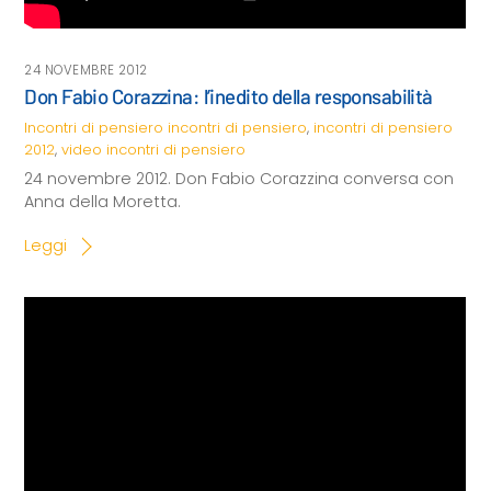
24 NOVEMBRE 2012
Don Fabio Corazzina: l’inedito della responsabilità
Incontri di pensiero
incontri di pensiero
,
incontri di pensiero
2012
,
video incontri di pensiero
24 novembre 2012. Don Fabio Corazzina conversa con
Anna della Moretta.
Leggi