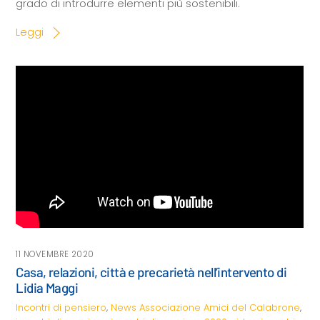
grado di introdurre elementi più sostenibili.
Leggi
11 NOVEMBRE 2020
Casa, relazioni, città e precarietà nell’intervento di
Lidia Maggi
Incontri di pensiero
,
News
Associazione Amici del Calabrone
,