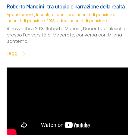
Roberto Mancini: tra utopia e narrazione della realtà
Appuntamenti
,
Incontri di pensiero
incontri di pensiero
,
incontri di pensiero 2013
,
video incontri di pensiero
9 novembre 2013. Roberto Mancini, Docente di filosofia
presso l’università di Macerata, conversa con Milena
Bontempi.
Leggi