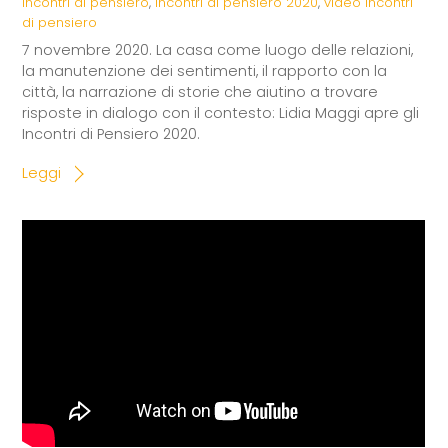
incontri di pensiero
,
incontri di pensiero 2020
,
video incontri
di pensiero
7 novembre 2020. La casa come luogo delle relazioni,
la manutenzione dei sentimenti, il rapporto con la
città, la narrazione di storie che aiutino a trovare
risposte in dialogo con il contesto: Lidia Maggi apre gli
Incontri di Pensiero 2020.
Leggi