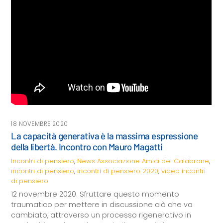
18 NOVEMBRE 2020
La capacità generativa è la massima espressione
della libertà. Incontro con Mauro Magatti
Incontri di pensiero
,
News
Associazione Amici del Calabrone
,
incontri di pensiero
,
incontri di pensiero 2020
,
video incontri
di pensiero
12 novembre 2020. Sfruttare questo momento
traumatico per mettere in discussione ciò che va
cambiato, attraverso un processo rigenerativo in