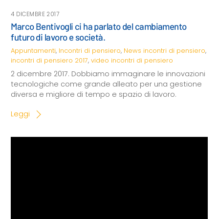
4 DICEMBRE 2017
Marco Bentivogli ci ha parlato del cambiamento
futuro di lavoro e società.
Appuntamenti
,
Incontri di pensiero
,
News
incontri di pensiero
,
incontri di pensiero 2017
,
video incontri di pensiero
2 dicembre 2017. Dobbiamo immaginare le innovazioni
tecnologiche come grande alleato per una gestione
diversa e migliore di tempo e spazio di lavoro.
Leggi