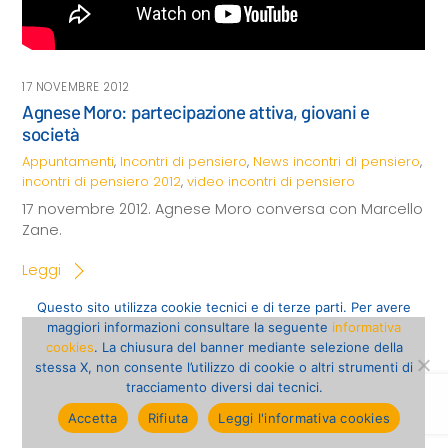
17 NOVEMBRE 2012
Agnese Moro: partecipazione attiva, giovani e
società
Appuntamenti
,
Incontri di pensiero
,
News
incontri di pensiero
,
incontri di pensiero 2012
,
video incontri di pensiero
17 novembre 2012. Agnese Moro conversa con Marcello
Zane.
Leggi
Questo sito utilizza cookie tecnici e di terze parti. Per avere
maggiori informazioni consultare la seguente
informativa
cookies
. La chiusura del banner mediante selezione della
stessa X, non consente l’utilizzo di cookie o altri strumenti di
tracciamento diversi dai tecnici.
Accetta
Rifiuta
Leggi l'informativa cookies