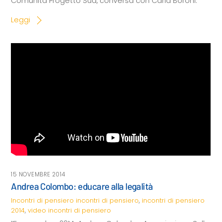
Comunità Progetto Sud, conversa con Carla Boroni.
Leggi
15 NOVEMBRE 2014
Andrea Colombo: educare alla legalità
Incontri di pensiero
incontri di pensiero
,
incontri di pensiero
2014
,
video incontri di pensiero