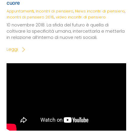
cuore
Appuntamenti
,
Incontri di pensiero
,
News
incontri di pensiero
,
incontri di pensiero 2018
,
video incontri di pensiero
10 novembre 2018. La sfida del futuro è quella di
coltivare la specificità umana, intercettarla e metterla
in relazione all’interno di nuove reti sociali.
Leggi