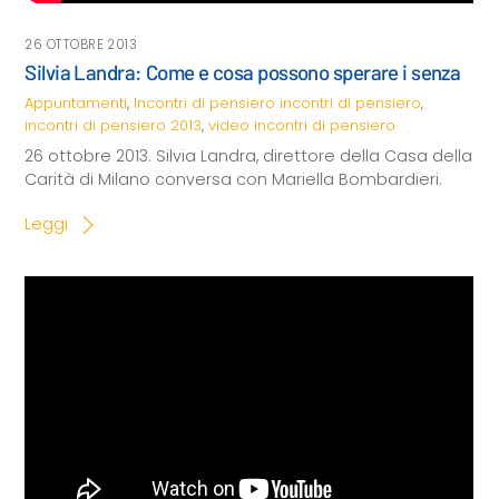
26 OTTOBRE 2013
Silvia Landra: Come e cosa possono sperare i senza
Appuntamenti
,
Incontri di pensiero
incontri di pensiero
,
incontri di pensiero 2013
,
video incontri di pensiero
26 ottobre 2013. Silvia Landra, direttore della Casa della
Carità di Milano conversa con Mariella Bombardieri.
Leggi