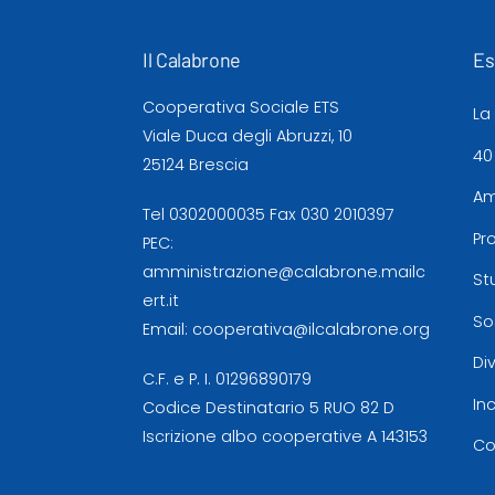
Il Calabrone
Es
Cooperativa Sociale ETS
La
Viale Duca degli Abruzzi, 10
40
25124 Brescia
Am
Tel
0302000035
Fax 030 2010397
Pr
PEC:
amministrazione@calabrone.mailc
St
ert.it
So
Email:
cooperativa@ilcalabrone.org
Di
C.F. e P. I. 01296890179
In
Codice Destinatario 5 RUO 82 D
Iscrizione albo cooperative A 143153
Co