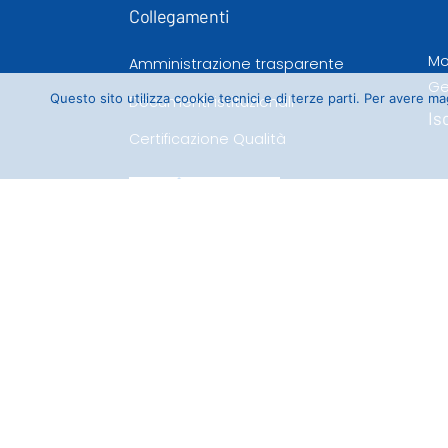
Collegamenti
Mo
Amministrazione trasparente
Ge
Questo sito utilizza cookie tecnici e di terze parti. Per avere 
Documenti istituzionali
Is
Certificazione Qualità