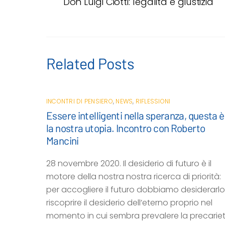
Don Luigi Ciotti: legalità e giustizia
b
t
s
l
i
o
e
A
v
o
r
p
i
k
p
d
i
Related Posts
INCONTRI DI PENSIERO
,
NEWS
,
RIFLESSIONI
Essere intelligenti nella speranza, questa è
la nostra utopia. Incontro con Roberto
Mancini
28 novembre 2020. Il desiderio di futuro è il
motore della nostra nostra ricerca di priorità:
per accogliere il futuro dobbiamo desiderarlo
riscoprire il desiderio dell’eterno proprio nel
momento in cui sembra prevalere la precariet