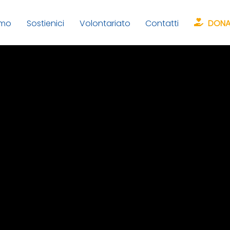
amo
Sostienici
Volontariato
Contatti
DONA