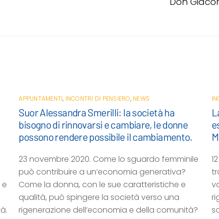
Don Giacom
APPUNTAMENTI
,
INCONTRI DI PENSIERO
,
NEWS
IN
Suor Alessandra Smerilli: la società ha
L
bisogno di rinnovarsi e cambiare, le donne
e
possono rendere possibile il cambiamento.
M
23 novembre 2020. Come lo sguardo femminile
1
può contribuire a un’economia generativa?
t
 e
Come la donna, con le sue caratteristiche e
v
qualità, può spingere la società verso una
ri
à.
rigenerazione dell’economia e della comunità?
so