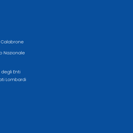
l Calabrone
 Nazionale
egli Enti
ati Lombardi