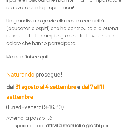
il pane e i biscotti
che i bambini hanno impastato e
realizzato con le proprie mani!
Un grandissimo grazie alla nostra comunità
(educatori e ospiti) che ha contribuito alla buona
riuscita di tutti i campi e grazie a tutti i volontari e
coloro che hanno partecipato.
Ma non finisce qui!
Naturando
prosegue!
dal
31 agosto al 4 settembre
e
dal 7 all’11
settembre
(lunedì-venerdì 9-16.30)
Avremo la possibilità
. di sperimentare
attività manuali e giochi
per