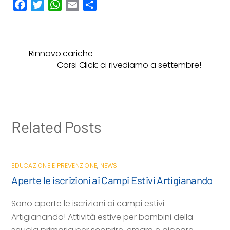
F
T
W
E
C
a
w
h
m
o
c
i
a
a
n
e
t
t
i
d
Rinnovo cariche
b
t
s
l
i
Corsi Click: ci rivediamo a settembre!
o
e
A
v
o
r
p
i
k
p
d
i
Related Posts
EDUCAZIONE E PREVENZIONE
,
NEWS
Aperte le iscrizioni ai Campi Estivi Artigianando
Sono aperte le iscrizioni ai campi estivi
Artigianando! Attività estive per bambini della