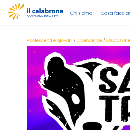
Skip
to
Chi siamo
Cosa facci
content
Adolescenti e giovani
/
Dipendenze
/
Educazione