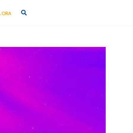
Search
 ORA