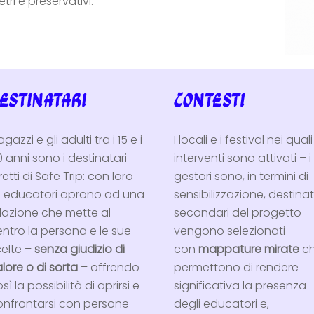
tri e preservativi.
estinatari
Contesti
ragazzi e gli adulti tra i 15 e i
I locali e i festival nei quali 
 anni sono i destinatari
interventi sono attivati – i
retti di Safe Trip: con loro
gestori sono, in termini di
li educatori aprono ad una
sensibilizzazione, destinat
elazione che mette al
secondari del progetto –
ntro la persona e le sue
vengono selezionati
celte –
senza giudizio di
con
mappature mirate
c
lore o di sorta
– offrendo
permettono di rendere
sì la possibilità di aprirsi e
significativa la presenza
onfrontarsi con persone
degli educatori e,