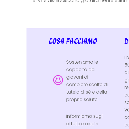
le IST e distribuiscono gratuitamente etilome
Cosa facciamo
D
I 
Sosteniamo le
50
capacità dei
di
giovani di
g
compiere scelte di
r
tutela di sé e della
ce
propria salute.
s
va
Informiamo sugli
co
effetti e i rischi
c