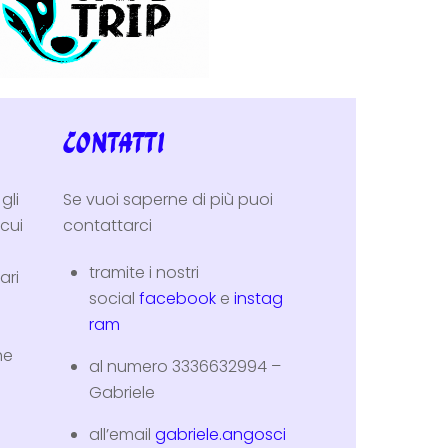
Contatti
gli
Se vuoi saperne di più puoi
 cui
contattarci
tramite i nostri
ari
social
facebook
e
instag
ram
he
al numero 3336632994 –
Gabriele
all’email
gabriele.angosci