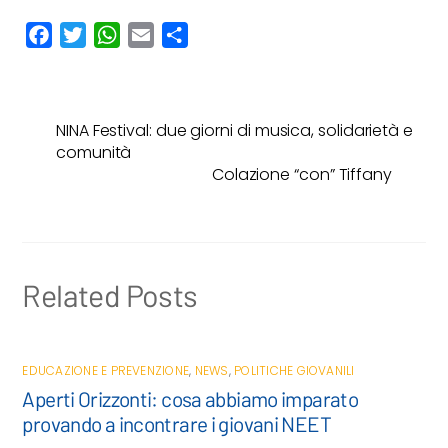
F
T
W
E
C
a
w
h
m
o
c
i
a
a
n
e
t
t
i
d
NINA Festival: due giorni di musica, solidarietà e
b
t
s
l
i
comunità
o
e
A
v
Colazione “con” Tiffany
o
r
p
i
k
p
d
i
Related Posts
EDUCAZIONE E PREVENZIONE
,
NEWS
,
POLITICHE GIOVANILI
Aperti Orizzonti: cosa abbiamo imparato
provando a incontrare i giovani NEET