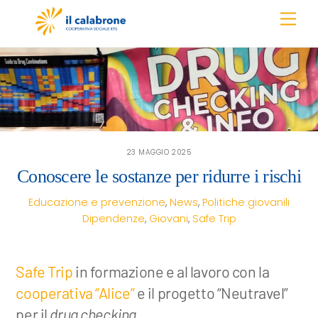
Skip
Men
to
content
23 MAGGIO 2025
Conoscere le sostanze per ridurre i rischi
Educazione e prevenzione
,
News
,
Politiche giovanili
Dipendenze
,
Giovani
,
Safe Trip
Safe Trip
in formazione e al lavoro con la
cooperativa “Alice”
e il progetto “Neutravel”
per il
drug checking.