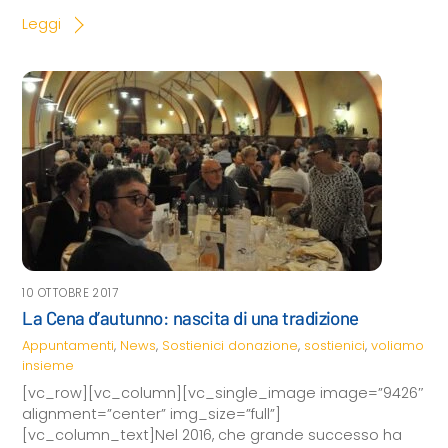
Leggi
10 OTTOBRE 2017
La Cena d’autunno: nascita di una tradizione
Appuntamenti
,
News
,
Sostienici
donazione
,
sostienici
,
voliamo
insieme
[vc_row][vc_column][vc_single_image image=”9426″
alignment=”center” img_size=”full”]
[vc_column_text]Nel 2016, che grande successo ha