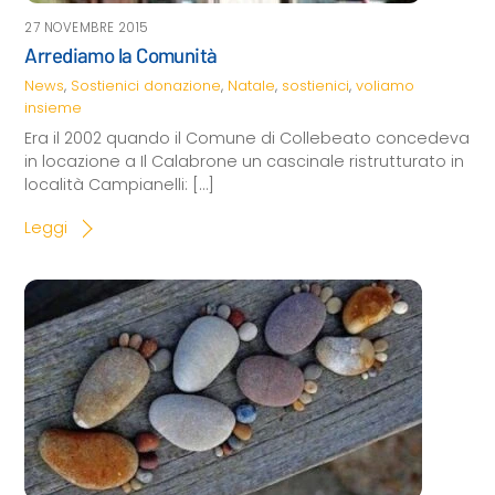
27 NOVEMBRE 2015
Arrediamo la Comunità
News
,
Sostienici
donazione
,
Natale
,
sostienici
,
voliamo
insieme
Era il 2002 quando il Comune di Collebeato concedeva
in locazione a Il Calabrone un cascinale ristrutturato in
località Campianelli: […]
Leggi