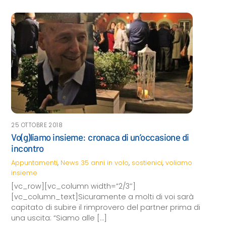
25 OTTOBRE 2018
Vo(g)liamo insieme: cronaca di un’occasione di
incontro
Appuntamenti
,
News
35 anni in volo
,
sostienici
,
voliamo
insieme
[vc_row][vc_column width=”2/3″]
[vc_column_text]Sicuramente a molti di voi sarà
capitato di subire il rimprovero del partner prima di
una uscita: “Siamo alle […]