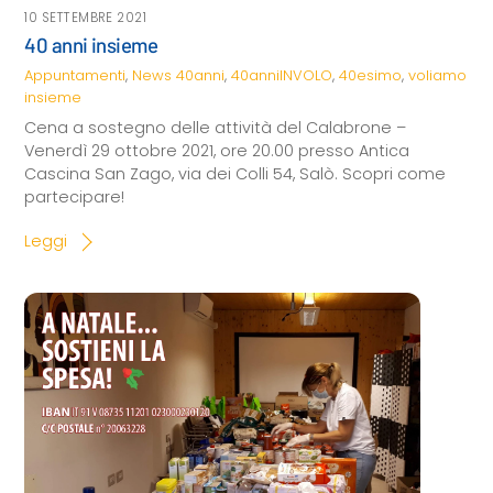
10 SETTEMBRE 2021
40 anni insieme
Appuntamenti
,
News
40anni
,
40anniINVOLO
,
40esimo
,
voliamo
insieme
Cena a sostegno delle attività del Calabrone –
Venerdì 29 ottobre 2021, ore 20.00 presso Antica
Cascina San Zago, via dei Colli 54, Salò. Scopri come
partecipare!
Leggi