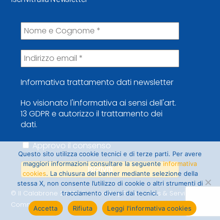
Informativa trattamento dati newsletter
Ho visionato l'informativa ai sensi dell'art.
13 GDPR e autorizzo il trattamento dei
dati.
Approvo il consenso
Questo sito utilizza cookie tecnici e di terze parti. Per avere
maggiori informazioni consultare la seguente
informativa
cookies
. La chiusura del banner mediante selezione della
stessa X, non consente l’utilizzo di cookie o altri strumenti di
© Il Calabrone 2022 • Powered by French Fries & Service
tracciamento diversi dai tecnici.
Communication
Accetta
Rifiuta
Leggi l'informativa cookies