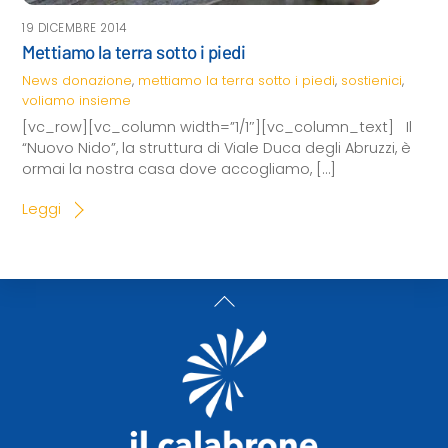
19 DICEMBRE 2014
Mettiamo la terra sotto i piedi
News
donazione
,
mettiamo la terra sotto i piedi
,
sostienici
,
voliamo insieme
[vc_row][vc_column width=”1/1″][vc_column_text] Il
“Nuovo Nido”, la struttura di Viale Duca degli Abruzzi, è
ormai la nostra casa dove accogliamo, […]
Leggi
Back
To
Top