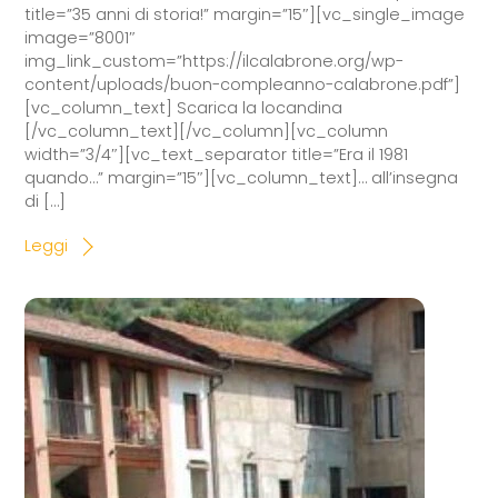
title=”35 anni di storia!” margin=”15″][vc_single_image
image=”8001″
img_link_custom=”https://ilcalabrone.org/wp-
content/uploads/buon-compleanno-calabrone.pdf”]
[vc_column_text] Scarica la locandina
[/vc_column_text][/vc_column][vc_column
width=”3/4″][vc_text_separator title=”Era il 1981
quando…” margin=”15″][vc_column_text]… all’insegna
di […]
Leggi