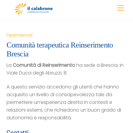
Skip
Men
to
content
Dipendenze
Comunità terapeutica Reinserimento
Brescia
La
C
omunità di Reinserimento
ha sede a Brescia, in
Viale Duca degli Abruzzi, 8.
A questo servizio accedono gli utenti che hanno
acquisito un livello di consapevolezza tale da
permettere un’esperienza diretta in contesti e
relazioni esterni, che richiedono un buon grado di
autonomia e responsabilità.
Contatti