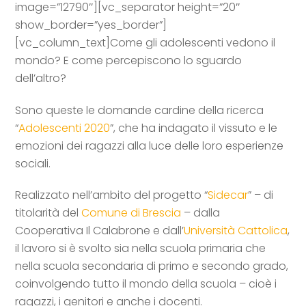
image=”12790″][vc_separator height=”20″
show_border=”yes_border”]
[vc_column_text]
Come gli adolescenti vedono il
mondo? E come percepiscono lo sguardo
dell’altro?
Sono queste le domande cardine della ricerca
“
Adolescenti 2020
”, che ha indagato il vissuto e le
emozioni dei ragazzi alla luce delle loro esperienze
sociali.
Realizzato nell’ambito del progetto “
Sidecar
” – di
titolarità del
Comune di Brescia
– dalla
Cooperativa Il Calabrone e dall’
Università Cattolica
,
il lavoro si è svolto sia nella scuola primaria che
nella scuola secondaria di primo e secondo grado,
coinvolgendo tutto il mondo della scuola – cioè i
ragazzi, i genitori e anche i docenti.