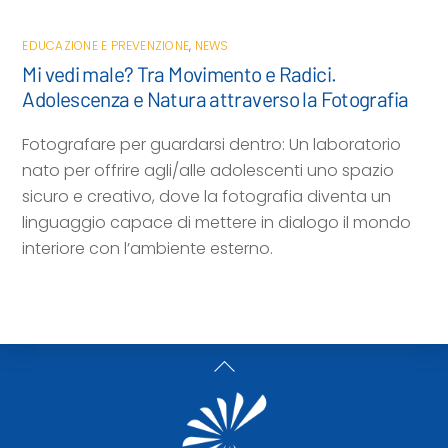
EDUCAZIONE E PREVENZIONE
,
NEWS
Mi vedi male? Tra Movimento e Radici.
Adolescenza e Natura attraverso la Fotografia
Fotografare per guardarsi dentro: Un laboratorio
nato per offrire agli/alle adolescenti uno spazio
sicuro e creativo, dove la fotografia diventa un
linguaggio capace di mettere in dialogo il mondo
interiore con l’ambiente esterno.
Back
To
Top