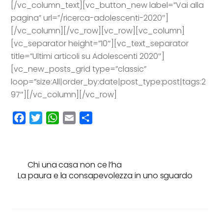
[/vc_column_text][vc_button_new label=”Vai alla
pagina” url=”/ricerca-adolescenti-2020″]
[/vc_column][/vc_row][vc_row][vc_column]
[vc_separator height=”10″][vc_text_separator
title=”Ultimi articoli su Adolescenti 2020″]
[vc_new_posts_grid type=”classic”
loop=”size:All|order_by:date|post_type:post|tags:2
97″][/vc_column][/vc_row]
F
T
W
E
C
a
w
h
m
o
c
i
a
a
n
e
t
t
i
d
Chi una casa non ce l’ha
b
t
s
l
i
La paura e la consapevolezza in uno sguardo
o
e
A
v
o
r
p
i
k
p
d
i