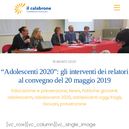
Skip
Men
to
content
18 MARZO 2020
“Adolescenti 2020”: gli interventi dei relatori
al convegno del 20 maggio 2019
Educazione e prevenzione
,
News
,
Politiche giovanili
adolescenti
,
adolescenti 2020
,
adolescenti oggi
,
fragili
,
Giovani
,
prevenzione
[vc_row][vc_column][vc_single_image