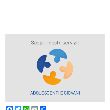
Scopri i nostri servizi:
ADOLESCENTI E GIOVANI
F
T
W
E
C