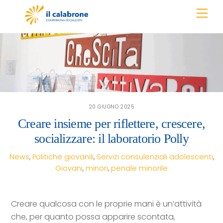
Skip
Men
to
content
20 GIUGNO 2025
Creare insieme per riflettere, crescere,
socializzare: il laboratorio Polly
News
,
Politiche giovanili
,
Servizi consulenziali
adolescenti
,
Giovani
,
minori
,
penale minorile
Creare qualcosa con le proprie mani è un’attività
che, per quanto possa apparire scontata,