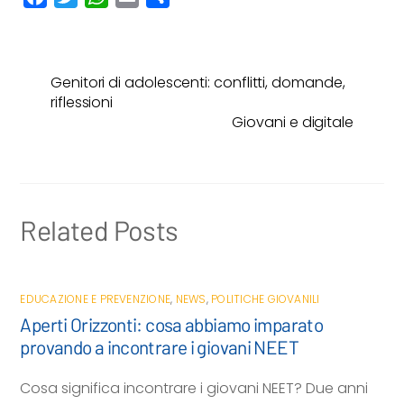
a
w
h
m
o
c
i
a
a
n
e
t
t
i
d
Genitori di adolescenti: conflitti, domande,
b
t
s
l
i
riflessioni
o
e
A
v
Giovani e digitale
o
r
p
i
k
p
d
i
Related Posts
EDUCAZIONE E PREVENZIONE
,
NEWS
,
POLITICHE GIOVANILI
Aperti Orizzonti: cosa abbiamo imparato
provando a incontrare i giovani NEET
Cosa significa incontrare i giovani NEET? Due anni