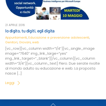
21 APRILE 2016
Io digito, tu digiti, egli digita
Appuntamenti
,
Educazione e prevenzione
adolescenti
,
Genitori
,
Giovani
,
web
[vc_row][vc_column width=”1/4″][vc_single_image
image=”7640″ img_link_large=”yes”
img_link_target=”_blank”][/vc_column][vc_column
width=”3/4″][vc_column_text] Flero. Due serate rivolte
al mondo adulto su educazione e web. La proposta
nasce […]
Leggi
Back