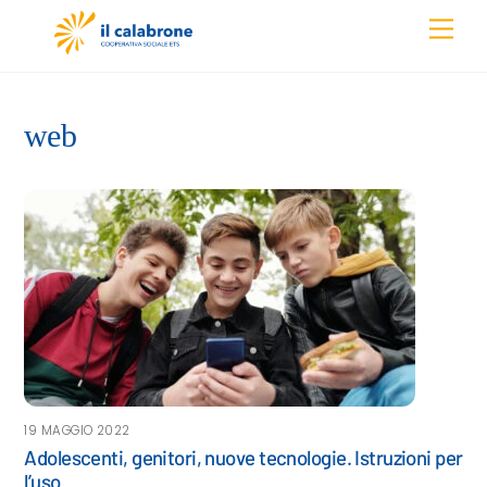
Skip
Men
to
content
web
19 MAGGIO 2022
Adolescenti, genitori, nuove tecnologie. Istruzioni per
l’uso