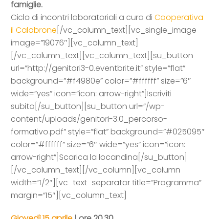
famiglie.
Ciclo di incontri laboratoriali a cura di
Cooperativa
il Calabrone
[/vc_column_text][vc_single_image
image=”19076″][vc_column_text]
[/vc_column_text][vc_column_text][su_button
url=”http://genitori3-0.eventbrite.it” style=”flat”
background=”#f4980e” color=”#ffffff” size=”6″
wide=”yes” icon=”icon: arrow-right”]Iscriviti
subito[/su_button][su_button url=”/wp-
content/uploads/genitori-3.0_percorso-
formativo.pdf” style=”flat” background=”#025095″
color=”#ffffff” size=”6″ wide=”yes” icon=”icon:
arrow-right”]Scarica la locandina[/su_button]
[/vc_column_text][/vc_column][vc_column
width=”1/2″][vc_text_separator title=”Programma”
margin=”15″][vc_column_text]
Giovedì 15 aprile
| ore 20.30