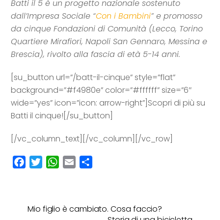
Batti il 5 è un progetto nazionale sostenuto
dall’Impresa Sociale “
Con i Bambini
” e promosso
da cinque Fondazioni di Comunità (Lecco, Torino
Quartiere Mirafiori, Napoli San Gennaro, Messina e
Brescia), rivolto alla fascia di età 5-14 anni.
[su_button url=”/batt-il-cinque” style=”flat”
background=”#f4980e” color=”#ffffff” size=”6″
wide=”yes” icon=”icon: arrow-right”]Scopri di più su
Batti il cinque![/su_button]
[/vc_column_text][/vc_column][/vc_row]
F
T
W
E
C
a
w
h
m
o
c
i
a
a
n
e
t
t
i
d
Mio figlio è cambiato. Cosa faccio?
b
t
s
l
i
Storia di una bicicletta