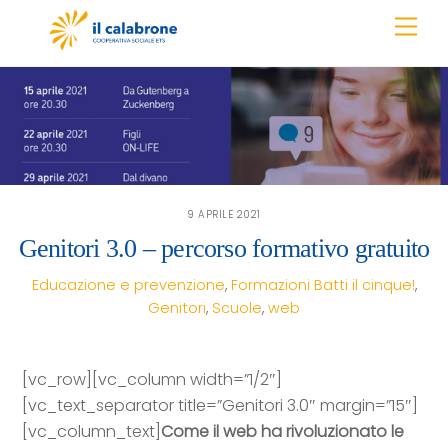
Skip
Men
to
content
9 APRILE 2021
Genitori 3.0 – percorso formativo gratuito
Educazione e prevenzione
,
Formazioni
Batti il cinque!
,
Genitori
,
Scuole
,
web
[vc_row][vc_column width=”1/2″]
[vc_text_separator title=”Genitori 3.0″ margin=”15″]
[vc_column_text]
Come il web ha rivoluzionato le