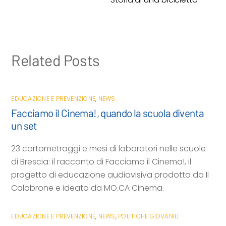
o
e
A
v
o
r
p
i
k
p
d
i
Related Posts
EDUCAZIONE E PREVENZIONE
,
NEWS
Facciamo il Cinema!, quando la scuola diventa
un set
23 cortometraggi e mesi di laboratori nelle scuole
di Brescia: il racconto di Facciamo il Cinema!, il
progetto di educazione audiovisiva prodotto da Il
Calabrone e ideato da MO.CA Cinema.
EDUCAZIONE E PREVENZIONE
,
NEWS
,
POLITICHE GIOVANILI