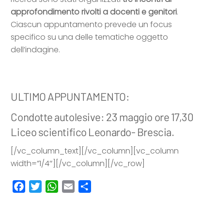
approfondimento rivolti a docenti e genitori
.
Ciascun appuntamento prevede un focus
specifico su una delle tematiche oggetto
dell’indagine.
ULTIMO APPUNTAMENTO:
Condotte autolesive: 23 maggio ore 17,30
Liceo scientifico Leonardo- Brescia.
[/vc_column_text][/vc_column][vc_column
width=”1/4″][/vc_column][/vc_row]
F
T
W
E
C
a
w
h
m
o
c
i
a
a
n