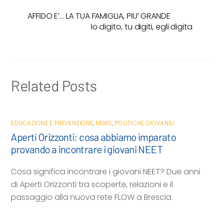
e
t
t
i
d
AFFIDO E’… LA TUA FAMIGLIA, PIU’ GRANDE
b
t
s
l
i
Io digito, tu digiti, egli digita
o
e
A
v
o
r
p
i
k
p
d
i
Related Posts
EDUCAZIONE E PREVENZIONE
,
NEWS
,
POLITICHE GIOVANILI
Aperti Orizzonti: cosa abbiamo imparato
provando a incontrare i giovani NEET
Cosa significa incontrare i giovani NEET? Due anni
di Aperti Orizzonti tra scoperte, relazioni e il
passaggio alla nuova rete FLOW a Brescia.