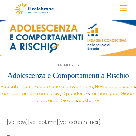
Skip
Men
to
content
8 APRILE 2016
Adolescenza e Comportamenti a Rischio
Appuntamenti
,
Educazione e prevenzione
,
News
adolescenti
,
comportamenti autolesivi
,
Dipendenze
,
farmaci
,
gap
,
Gioco
d'azzardo
,
Giovani
,
sostanze
[vc_row][vc_column][vc_column_text]