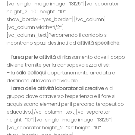
[vc_single_image image=”13125″][vc_separator
height_2=”10″ height=”10″
show_border=”yes_border”][/vc_column]
[vc_column width=”1/2″]
[vc_column_text]Percorrendo il corridoio si
incontrano spazi destinati ad
attività specifiche
:
– l’
area per le attività
di rilassamento dove il corpo
diviene tramite per la consapevolezza di sé;
– la
sala colloqui
opportunamente arredata e
destinata al lavoro individuale;
– l’
area delle attività laboratoriali creative
e di
gruppo dove attraverso l’esperienza e il fare si
acquisiscono elementi per il percorso terapeutico-
educativo.[/vc_column_text][vc_separator
height=”10″][vc_single_image image=”13126″]
[vc_separator height_2=”10″ height=”10″