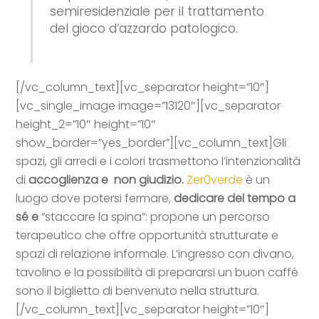
semiresidenziale per il trattamento
del gioco d‘azzardo patologico.
[/vc_column_text][vc_separator height=”10″]
[vc_single_image image=”13120″][vc_separator
height_2=”10″ height=”10″
show_border=”yes_border”][vc_column_text]Gli
spazi, gli arredi e i colori trasmettono l’intenzionalità
di
accoglienza e
non giudizio.
Zer0verde
è un
luogo dove potersi fermare,
dedicare del tempo a
sé e
“staccare la spina”: propone un percorso
terapeutico che offre opportunità strutturate e
spazi di relazione informale. L’ingresso con divano,
tavolino e la possibilità di prepararsi un buon caffè
sono il biglietto di benvenuto nella struttura.
[/vc_column_text][vc_separator height=”10″]