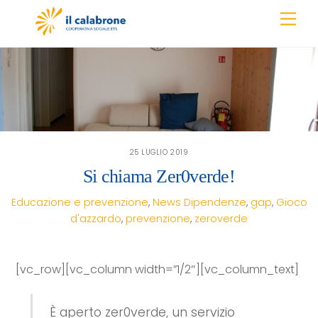
Skip
Men
to
content
25 LUGLIO 2019
Si chiama Zer0verde!
Educazione e prevenzione
,
News
Dipendenze
,
gap
,
Gioco
d'azzardo
,
prevenzione
,
zeroverde
[vc_row][vc_column width=”1/2″][vc_column_text]
È aperto zer0verde, un servizio