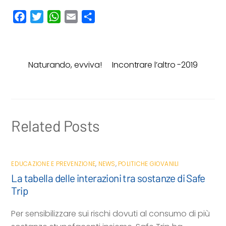
F
T
W
E
C
a
w
h
m
o
c
i
a
a
n
e
t
t
i
d
Naturando, evviva!
Incontrare l’altro -2019
b
t
s
l
i
o
e
A
v
o
r
p
i
k
p
d
i
Related Posts
EDUCAZIONE E PREVENZIONE
,
NEWS
,
POLITICHE GIOVANILI
La tabella delle interazioni tra sostanze di Safe
Trip
Per sensibilizzare sui rischi dovuti al consumo di più