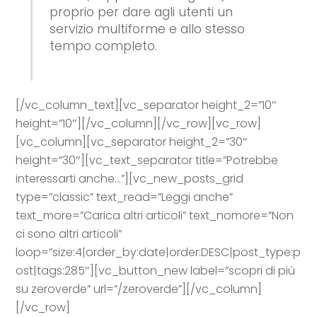
proprio per dare agli utenti un
servizio multiforme e allo stesso
tempo completo.
[/vc_column_text][vc_separator height_2=”10″
height=”10″][/vc_column][/vc_row][vc_row]
[vc_column][vc_separator height_2=”30″
height=”30″][vc_text_separator title=”Potrebbe
interessarti anche…”][vc_new_posts_grid
type=”classic” text_read=”Leggi anche”
text_more=”Carica altri articoli” text_nomore=”Non
ci sono altri articoli”
loop=”size:4|order_by:date|order:DESC|post_type:p
ost|tags:285″][vc_button_new label=”scopri di più
su zeroverde” url=”/zeroverde”][/vc_column]
[/vc_row]