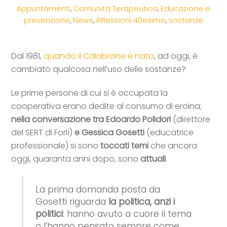
Appuntamenti
,
Comunità Terapeutica
,
Educazione e
prevenzione
,
News
,
Riflessioni
40esimo
,
sostanze
Dal 1981,
quando il Calabrone è nato
, ad oggi, è
cambiato qualcosa nell’uso delle sostanze?
Le prime persone di cui si è occupata la
cooperativa erano dedite al consumo di eroina;
nella conversazione tra Edoardo Polidori
(direttore
del SERT di Forlì)
e Gessica Gosetti
(educatrice
professionale) si sono
toccati temi
che ancora
oggi, quaranta anni dopo, sono
attuali
.
La prima domanda posta da
Gosetti riguarda
la politica, anzi i
politici
: hanno avuto a cuore il tema
o l’hanno pensato sempre come