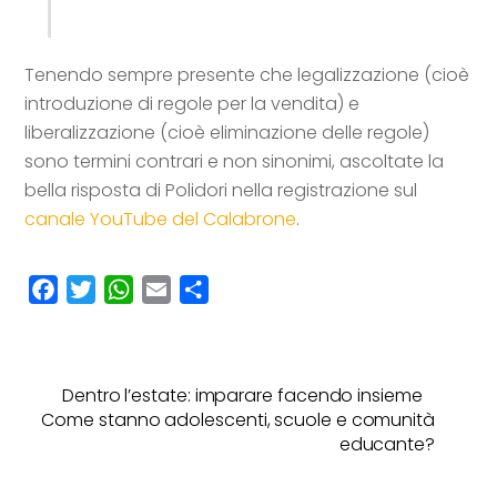
Tenendo sempre presente che legalizzazione (cioè
introduzione di regole per la vendita) e
liberalizzazione (cioè eliminazione delle regole)
sono termini contrari e non sinonimi, ascoltate la
bella risposta di Polidori nella registrazione sul
canale YouTube del Calabrone
.
F
T
W
E
C
a
w
h
m
o
c
i
a
a
n
e
t
t
i
d
Dentro l’estate: imparare facendo insieme
b
t
s
l
i
Come stanno adolescenti, scuole e comunità
o
e
A
v
educante?
o
r
p
i
k
p
d