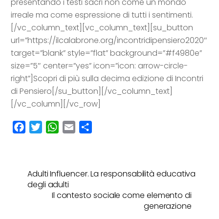
presentando i testi sacri non come un mondo
irreale ma come espressione di tutti i sentimenti.
[/vc_column_text][vc_column_text][su_button
url=”https://ilcalabrone.org/incontridipensiero2020″
target=”blank” style=”flat” background=”#f4980e”
size=”5″ center=”yes” icon=”icon: arrow-circle-
right”]Scopri di più sulla decima edizione di Incontri
di Pensiero[/su_button][/vc_column_text]
[/vc_column][/vc_row]
F
T
W
E
C
a
w
h
m
o
c
i
a
a
n
e
t
t
i
d
Adulti Influencer. La responsabilità educativa
b
t
s
l
i
degli adulti
o
e
A
v
Il contesto sociale come elemento di
o
r
p
i
generazione
k
p
d