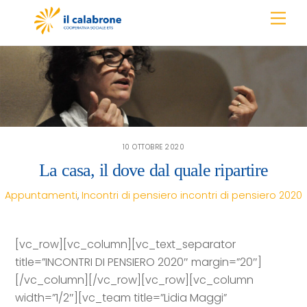
Skip
Men
to
content
10 OTTOBRE 2020
La casa, il dove dal quale ripartire
Appuntamenti
,
Incontri di pensiero
incontri di pensiero 2020
[vc_row][vc_column][vc_text_separator
title=”INCONTRI DI PENSIERO 2020″ margin=”20″]
[/vc_column][/vc_row][vc_row][vc_column
width=”1/2″][vc_team title=”Lidia Maggi”