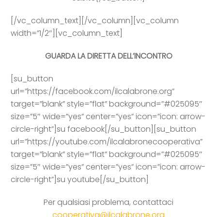
[/vc_column_text][/vc_column][vc_column
width=”1/2″][vc_column_text]
GUARDA LA DIRETTA DELL’INCONTRO
[su_button
url=”https://facebook.com/ilcalabrone.org”
target=”blank” style=”flat” background=”#025095″
size=”5″ wide=”yes” center=”yes” icon=”icon: arrow-
circle-right”]su facebook[/su_button][su_button
url=”https://youtube.com/ilcalabronecooperativa”
target=”blank” style=”flat” background=”#025095″
size=”5″ wide=”yes” center=”yes” icon=”icon: arrow-
circle-right”]su youtube[/su_button]
Per qualsiasi problema, contattaci
cooperativa@ilcalabrone.org