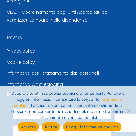
Accoglienti
CEAL – Coordinamento degli Enti Accreditati ed
Autorizzati Lombardi nelle dipendenze
Privacy
Privacy policy
Cookie policy
Informativa per il trattamento dati personali
Informativa Whistleblowing
Iscriviti alla Newsletter
Questo sito utilizza cookie tecnici e di terze parti. Per avere
maggiori informazioni consultare la seguente
informativa
cookies
. La chiusura del banner mediante selezione della
stessa X, non consente l’utilizzo di cookie o altri strumenti di
tracciamento diversi dai tecnici.
Accetta
Rifiuta
Leggi l'informativa cookies