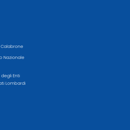
l Calabrone
 Nazionale
egli Enti
ati Lombardi