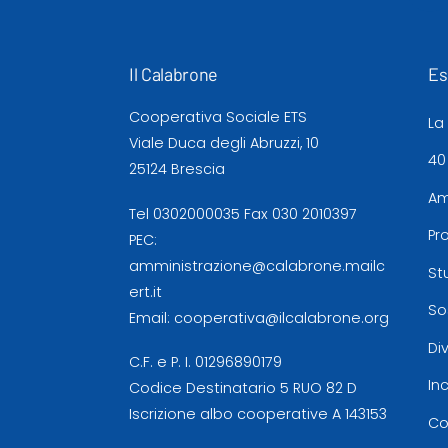
Il Calabrone
Es
Cooperativa Sociale ETS
La
Viale Duca degli Abruzzi, 10
40
25124 Brescia
Am
Tel
0302000035
Fax 030 2010397
Pr
PEC:
amministrazione@calabrone.mailc
St
ert.it
So
Email:
cooperativa@ilcalabrone.org
Di
C.F. e P. I. 01296890179
In
Codice Destinatario 5 RUO 82 D
Iscrizione albo cooperative A 143153
Co