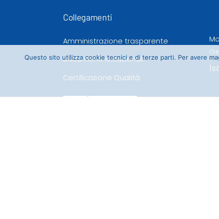
Collegamenti
Mo
Amministrazione trasparente
Ge
Questo sito utilizza cookie tecnici e di terze parti. Per avere 
Documenti istituzionali
Is
Certificazione Qualità