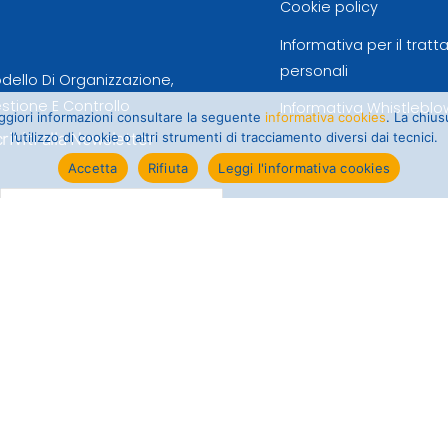
Cookie policy
Informativa per il trat
personali
dello Di Organizzazione,
stione E Controllo
Informativa Whistleblo
maggiori informazioni consultare la seguente
informativa cookies
. La chiu
criviti alla Newsletter
l’utilizzo di cookie o altri strumenti di tracciamento diversi dai tecnici.
Accetta
Rifiuta
Leggi l'informativa cookies
Informativa trattamento dati
newsletter
Ho visionato l'informativa ai
sensi dell'art. 13 GDPR e
autorizzo il trattamento dei