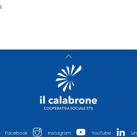
à
Back
To
Top
Facebook
Instagram
YouTube
Li