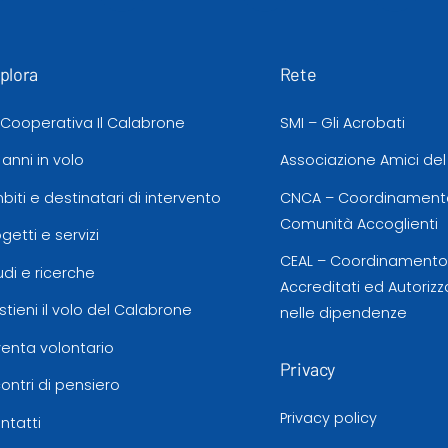
plora
Rete
 Cooperativa Il Calabrone
SMI – Gli Acrobati
 anni in volo
Associazione Amici de
biti e destinatari di intervento
CNCA – Coordinamento
Comunità Accoglienti
ogetti e servizi
CEAL – Coordinamento d
udi e ricerche
Accreditati ed Autorizz
stieni il volo del Calabrone
nelle dipendenze
venta volontario
Privacy
contri di pensiero
Privacy policy
ntatti