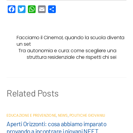
F
T
W
E
C
a
w
h
m
o
c
i
a
a
n
e
t
t
i
d
Facciamo il Cinema!, quando la scuola diventa
b
t
s
l
i
un set
o
e
A
v
Tra autonomia e cura: come scegliere una
o
r
p
i
struttura residenziale che rispetti chi sei
k
p
d
i
Related Posts
EDUCAZIONE E PREVENZIONE
,
NEWS
,
POLITICHE GIOVANILI
Aperti Orizzonti: cosa abbiamo imparato
provando a incontrare i giovani NEET