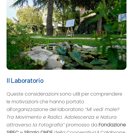
Il Laboratorio
Queste considerazioni sono utili per comprendere
le motivazioni che hanno portato
all’organizzazione del laboratorio
“Mi vedi male?
Tra Movimento e Radici. Adolescenza e Natura
attraverso la Fotografia”
promosso da
Fondazione
SIPEC
e
SPazio ONDE
della Cooperativa Il Calabrone.