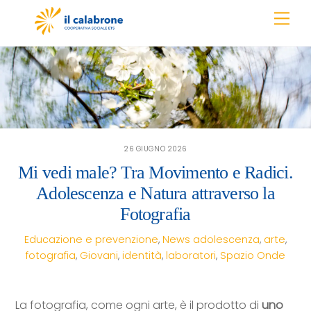
Skip
Men
to
content
26 GIUGNO 2026
Mi vedi male? Tra Movimento e Radici.
Adolescenza e Natura attraverso la
Fotografia
Educazione e prevenzione
,
News
adolescenza
,
arte
,
fotografia
,
Giovani
,
identità
,
laboratori
,
Spazio Onde
La fotografia, come ogni arte, è il prodotto di
uno