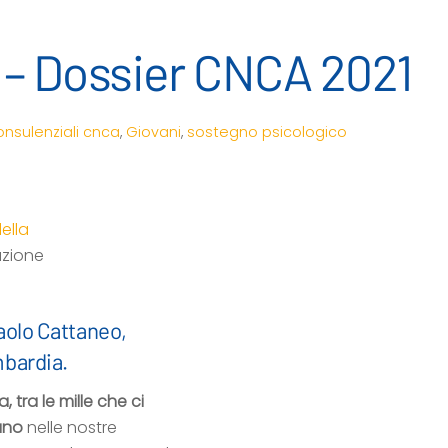
a – Dossier CNCA 2021
onsulenziali
cnca
,
Giovani
,
sostegno psicologico
ella
azione
aolo Cattaneo,
bardia.
 tra le mille che ci
ano
nelle nostre