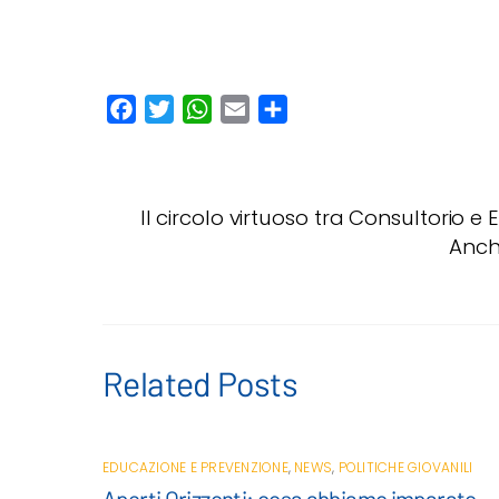
F
T
W
E
C
a
w
h
m
o
c
i
a
a
n
e
t
t
i
d
Il circolo virtuoso tra Consultorio 
b
t
s
l
i
Anch
o
e
A
v
o
r
p
i
k
p
d
i
Related Posts
EDUCAZIONE E PREVENZIONE
,
NEWS
,
POLITICHE GIOVANILI
Aperti Orizzonti: cosa abbiamo imparato