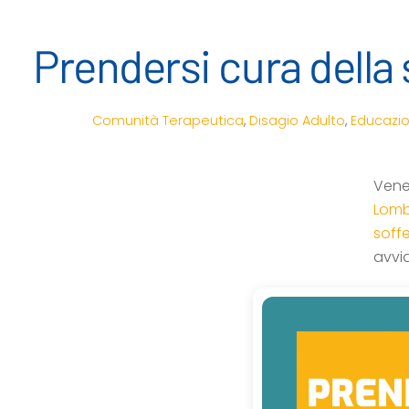
Prendersi cura della
Comunità Terapeutica
,
Disagio Adulto
,
Educazi
Vener
Lomb
soff
avvi