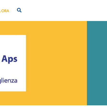
Search
 ORA