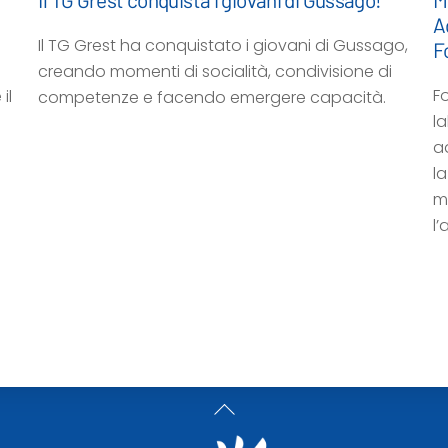
A
Il TG Grest ha conquistato i giovani di Gussago,
F
creando momenti di socialità, condivisione di
F
il
competenze e facendo emergere capacità.
la
a
l
m
l
Back
To