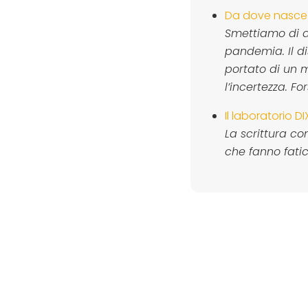
Da dove nasce i
Smettiamo di d
pandemia. Il di
portato di un 
l’incertezza. F
Il laboratorio D
La scrittura co
che fanno fati