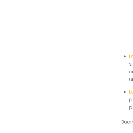
I
s
c
u
L
p
p
Buon