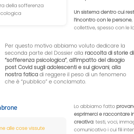
ra della sofferenza
Un sistema dentro cui re
icologica
l’incontro con le persone
,
collettive, spesso con le l
Per questo motivo abbiamo voluto dedicare la
seconda parte del Dossier alla
raccolta di storie di
“sofferenza psicologica”
,
all’impatto del disagio
post Covid sugli adolescenti e sui giovani
,
alla
nostra fatica
di reggere il peso di un fenomeno
che è “pubblico” e conclamato.
Lo abbiamo fatto
provand
labrone
esprimerci e raccontare i
creativa
: testi, voci, imma
e alle cose vissute
comunicativo i cui fili int