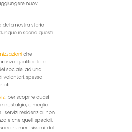
 raggiungere nuovi
 della nostra storia
dunque in scena questi
anizzazioni
che
anza qualificata e
 del sociale, ad una
i volontari, spesso
nati.
izi
, per scoprire quasi
n nostalgia, o meglio
 servizi residenziali non
a e che quelli speciali,
, sono numerosissimi: dal