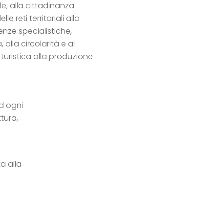
e, alla cittadinanza
le reti territoriali alla
nze specialistiche,
 alla circolarità e al
 turistica alla produzione
ad ogni
ttura,
a alla