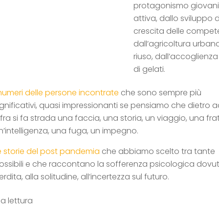
protagonismo giovanil
attiva, dallo sviluppo del
crescita delle compete
dall’agricoltura urbana,
riuso, dall’accoglienza
di gelati.
 numeri delle persone incontrate
che sono sempre più
ignificativi, quasi impressionanti se pensiamo che dietro 
ifra si fa strada una faccia, una storia, un viaggio, una fra
n’intelligenza, una fuga, un impegno.
e storie del post pandemia
che abbiamo scelto tra tante
ossibili e che raccontano la sofferenza psicologica dovut
erdita, alla solitudine, all’incertezza sul futuro.
a lettura