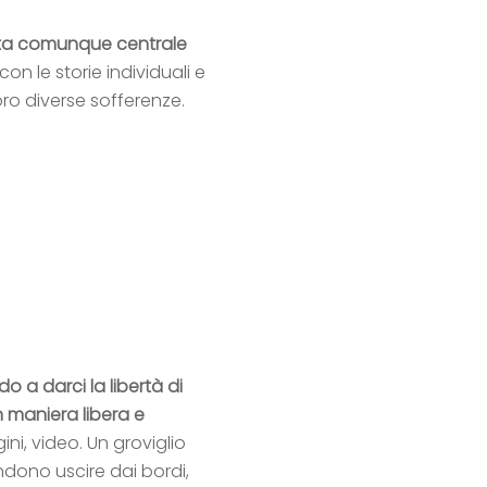
sta comunque centrale
 con le storie individuali e
oro diverse sofferenze.
o a darci la libertà di
n maniera libera e
gini, video. Un groviglio
endono uscire dai bordi,