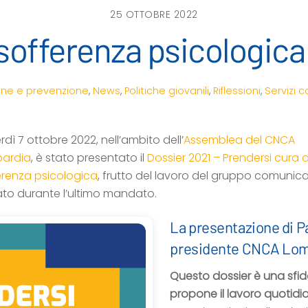
25 OTTOBRE 2022
 sofferenza psicologic
one e prevenzione
,
News
,
Politiche giovanili
,
Riflessioni
,
Servizi c
dì 7 ottobre 2022, nell’ambito dell’
Assemblea del CNCA
ardia
, è stato presentato il
Dossier 2021 – Prendersi cura d
erenza psicologica
, frutto del lavoro del gruppo comunic
ato durante l’ultimo mandato.
La presentazione di P
presidente CNCA Lom
Questo dossier è una sfida,
propone il lavoro quotidi