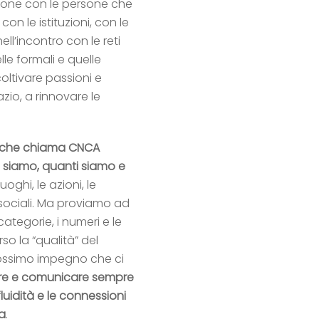
azione con le persone che
on le istituzioni, con le
ell’incontro con le reti
elle formali e quelle
coltivare passioni e
azio, a rinnovare le
, che chiama CNCA
 siamo, quanti siamo e
 luoghi, le azioni, le
 sociali. Ma proviamo ad
ategorie, i numeri e le
rso la “qualità” del
rossimo impegno che ci
re e comunicare sempre
luidità e le connessioni
ma
.