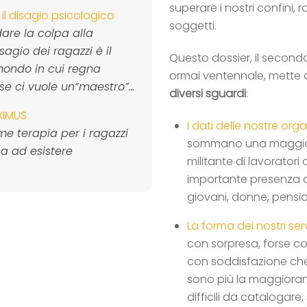
superare i nostri confini,
l disagio psicologico
soggetti.
are la colpa alla
sagio dei ragazzi è il
Questo dossier, il secondo
mondo in cui regna
ormai ventennale, mette 
orse ci vuole un”maestro”…
diversi sguardi
:
IXIMUS
I dati delle nostre org
me terapia per i ragazzi
sommano una maggior
ca ad esistere
militante di lavoratori
importante presenza d
giovani, donne, pensio
La forma dei nostri serv
con sorpresa, forse co
con soddisfazione che i
sono più la maggioranz
difficili da catalogare