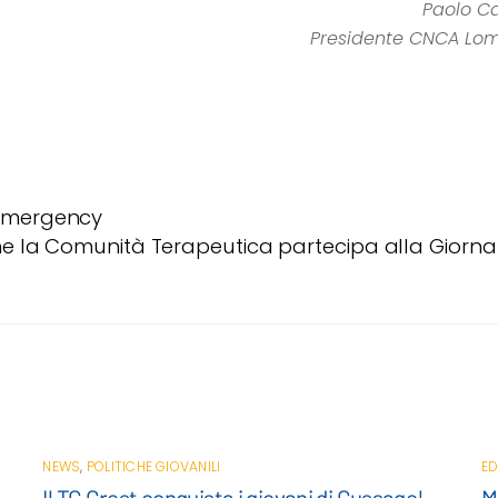
Paolo C
Presidente CNCA Lo
e Emergency
e la Comunità Terapeutica partecipa alla Giorna
NEWS
,
POLITICHE GIOVANILI
ED
Il TG Grest conquista i giovani di Gussago!
M