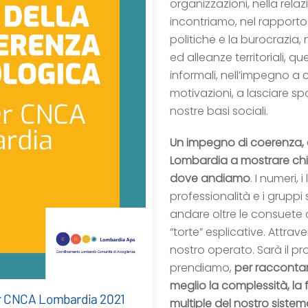
organizzazioni, nella rel
incontriamo, nel rapporto c
politiche e la burocrazia, n
ed alleanze territoriali, qu
informali, nell’impegno a 
motivazioni, a lasciare sp
nostre basi sociali.
Un impegno di coerenza
Lombardia a mostrare chi
dove andiamo
. I numeri, i
professionalità e i gruppi
andare oltre le consuete c
“torte” esplicative. Attrave
nostro operato. Sarà il p
prendiamo,
per racconta
meglio la complessità, la f
ier CNCA Lombardia 2021
multiple del nostro siste