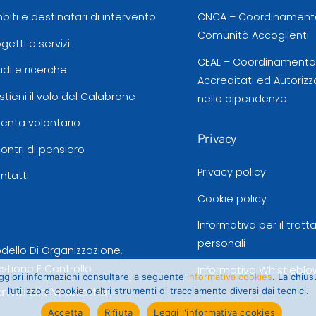
biti e destinatari di intervento
CNCA – Coordinamento
Comunità Accoglienti
ogetti e servizi
CEAL – Coordinamento d
udi e ricerche
Accreditati ed Autorizz
stieni il volo del Calabrone
nelle dipendenze
venta volontario
Privacy
contri di pensiero
Privacy policy
ntatti
Cookie policy
Informativa per il trat
personali
dello Di Organizzazione,
stione E Controllo
Informativa Whistleblo
maggiori informazioni consultare la seguente
informativa cookies
. La chiu
criviti alla Newsletter
l’utilizzo di cookie o altri strumenti di tracciamento diversi dai tecnici.
Accetta
Rifiuta
Leggi l'informativa cookies