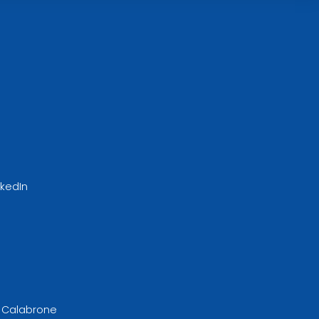
nkedIn
l Calabrone