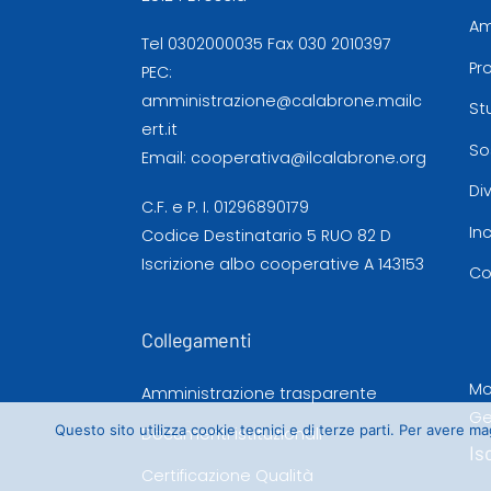
Am
Tel
0302000035
Fax 030 2010397
Pr
PEC:
amministrazione@calabrone.mailc
St
ert.it
So
Email:
cooperativa@ilcalabrone.org
Di
C.F. e P. I. 01296890179
In
Codice Destinatario 5 RUO 82 D
Iscrizione albo cooperative A 143153
Co
Collegamenti
Mo
Amministrazione trasparente
Ge
Questo sito utilizza cookie tecnici e di terze parti. Per avere 
Documenti istituzionali
Is
Certificazione Qualità