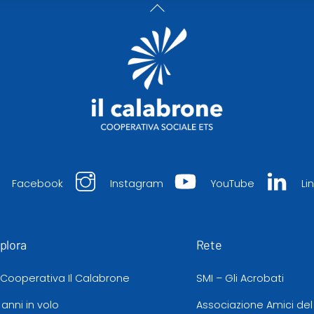
Back
To
Top
Facebook
Instagram
YouTube
Li
plora
Rete
 Cooperativa Il Calabrone
SMI – Gli Acrobati
 anni in volo
Associazione Amici de