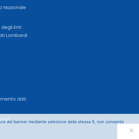
 Nazionale
egli Enti
ati Lombardi
tamento dati
wing
sura del banner mediante selezione della stessa X, non consente