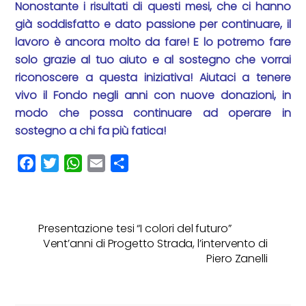
Nonostante i risultati di questi mesi, che ci hanno
già soddisfatto e dato passione per continuare, il
lavoro è ancora molto da fare! E lo potremo fare
solo grazie al tuo aiuto e al sostegno che vorrai
riconoscere a questa iniziativa! Aiutaci a tenere
vivo il Fondo negli anni con nuove donazioni, in
modo che possa continuare ad operare in
sostegno a chi fa più fatica!
F
T
W
E
C
a
w
h
m
o
c
i
a
a
n
e
t
t
i
d
Presentazione tesi “I colori del futuro”
b
t
s
l
i
Vent’anni di Progetto Strada, l’intervento di
o
e
A
v
Piero Zanelli
o
r
p
i
k
p
d
i