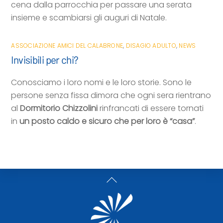
cena dalla parrocchia per passare una serata
insieme e scambiarsi gli auguri di Natale.
ASSOCIAZIONE AMICI DEL CALABRONE
,
DISAGIO ADULTO
,
NEWS
Invisibili per chi?
Conosciamo i loro nomi e le loro storie. Sono le
persone senza fissa dimora che ogni sera rientrano
al
Dormitorio Chizzolini
rinfrancati di essere tornati
in
un posto caldo e sicuro che per loro è “casa”
.
Back
To
Top