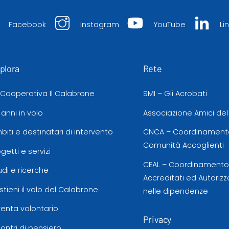
Facebook
Instagram
YouTube
Li
plora
Rete
 Cooperativa Il Calabrone
SMI – Gli Acrobati
 anni in volo
Associazione Amici de
biti e destinatari di intervento
CNCA – Coordinamento
Comunità Accoglienti
ogetti e servizi
CEAL – Coordinamento d
udi e ricerche
Accreditati ed Autorizz
stieni il volo del Calabrone
nelle dipendenze
venta volontario
Privacy
contri di pensiero