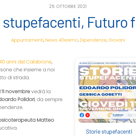
25 OTTOBRE 2021
 stupefacenti, Futuro f
Appuntamenti
,
News
40esimo
,
Dipendenze
,
Giovani
40 anni del Calabrone
,
sone che insieme a noi
to di strada.
’
11 novembre
vedrà la
doardo Polidori
, da sempre
dipendenze.
psicoterapeuta Matteo
ucativa.
Storie stupefacenti