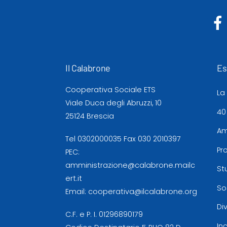
Il Calabrone
Es
Cooperativa Sociale ETS
La
Viale Duca degli Abruzzi, 10
40
25124 Brescia
Am
Tel
0302000035
Fax 030 2010397
Pr
PEC:
amministrazione@calabrone.mailc
St
ert.it
So
Email:
cooperativa@ilcalabrone.org
Di
C.F. e P. I. 01296890179
In