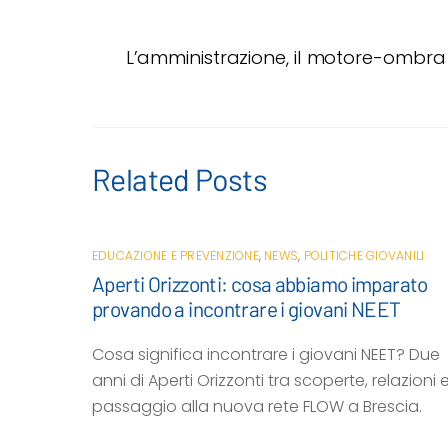
c
i
a
a
n
e
t
t
i
d
L’amministrazione, il motore-ombr
b
t
s
l
i
o
e
A
v
o
r
p
i
k
p
d
i
Related Posts
EDUCAZIONE E PREVENZIONE
,
NEWS
,
POLITICHE GIOVANILI
Aperti Orizzonti: cosa abbiamo imparato
provando a incontrare i giovani NEET
Cosa significa incontrare i giovani NEET? Due
anni di Aperti Orizzonti tra scoperte, relazioni e 
passaggio alla nuova rete FLOW a Brescia.