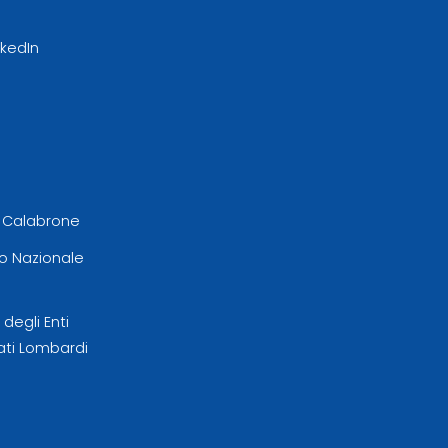
nkedIn
l Calabrone
 Nazionale
egli Enti
ati Lombardi