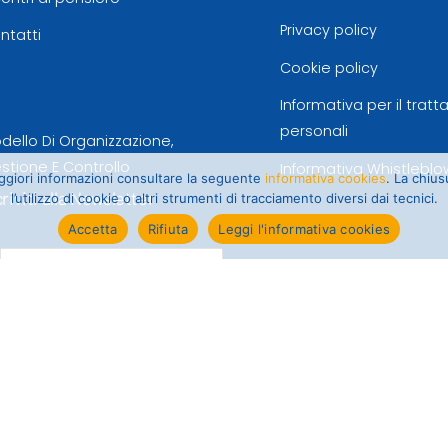
Privacy policy
ntatti
Cookie policy
Informativa per il trat
personali
dello Di Organizzazione,
stione E Controllo
Informativa Whistleblo
maggiori informazioni consultare la seguente
informativa cookies
. La chiu
criviti alla Newsletter
l’utilizzo di cookie o altri strumenti di tracciamento diversi dai tecnici.
Accetta
Rifiuta
Leggi l'informativa cookies
Informativa trattamento dati
newsletter
Ho visionato l'informativa ai