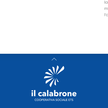
l
m
l
Back
To
Top