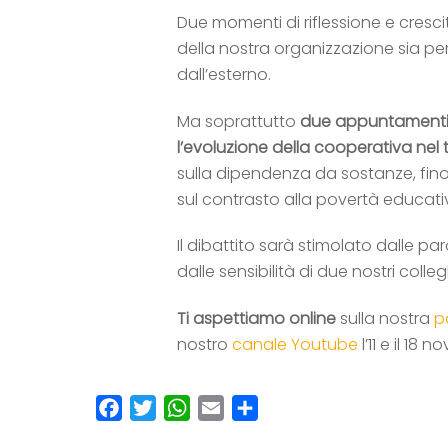
Due momenti di riflessione e crescit
della nostra organizzazione sia per
dall’esterno.
Ma soprattutto
due appuntamenti
l’evoluzione della cooperativa ne
sulla dipendenza da sostanze, fino a
sul contrasto alla povertà educati
Il dibattito sarà stimolato dalle pa
dalle sensibilità di due nostri colleg
Ti aspettiamo online
sulla nostra
p
nostro
canale Youtube
l’11 e il 18 
F
T
W
E
C
a
w
h
m
o