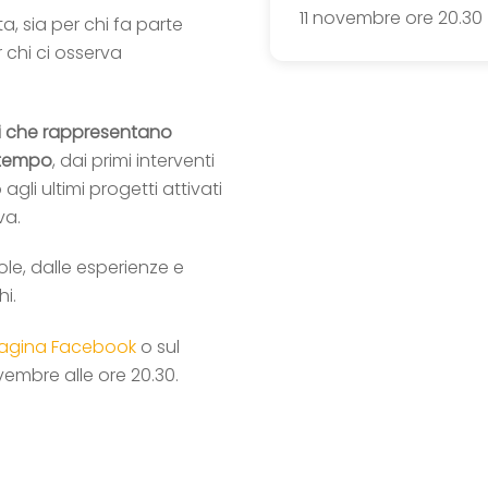
11 novembre ore 20.30
a, sia per chi fa parte
 chi ci osserva
 che rappresentano
l tempo
, dai primi interventi
gli ultimi progetti attivati
va.
role, dalle esperienze e
hi.
agina Facebook
o sul
novembre alle ore 20.30.