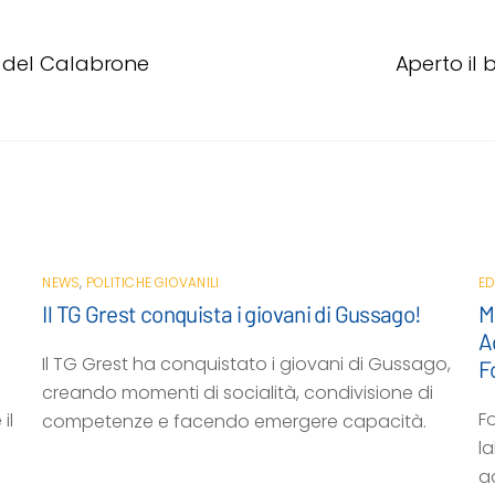
a del Calabrone
Aperto il
NEWS
,
POLITICHE GIOVANILI
ED
Il TG Grest conquista i giovani di Gussago!
M
A
Il TG Grest ha conquistato i giovani di Gussago,
F
creando momenti di socialità, condivisione di
F
il
competenze e facendo emergere capacità.
la
a