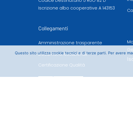
Codice Destinatario 5 RUO 82 D
Iscrizione albo cooperative A 143153
Co
Collegamenti
Mo
Amministrazione trasparente
Ge
Questo sito utilizza cookie tecnici e di terze parti. Per avere 
Documenti istituzionali
Is
Certificazione Qualità