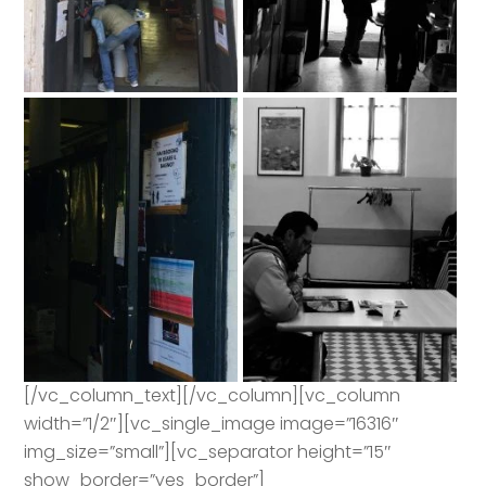
[/vc_column_text][/vc_column][vc_column
width=”1/2″][vc_single_image image=”16316″
img_size=”small”][vc_separator height=”15″
show_border=”yes_border”]