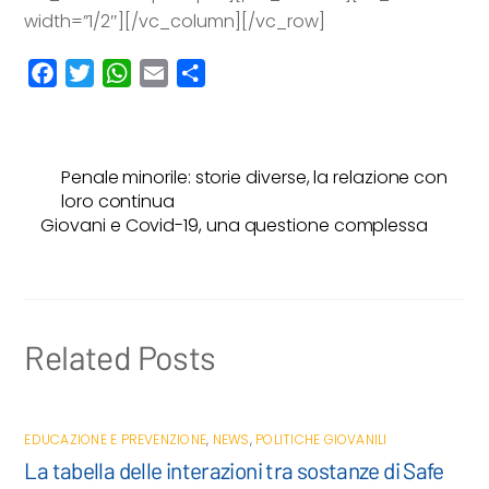
width=”1/2″][/vc_column][/vc_row]
F
T
W
E
C
a
w
h
m
o
c
i
a
a
n
e
t
t
i
d
Penale minorile: storie diverse, la relazione con
b
t
s
l
i
loro continua
o
e
A
v
Giovani e Covid-19, una questione complessa
o
r
p
i
k
p
d
i
Related Posts
EDUCAZIONE E PREVENZIONE
,
NEWS
,
POLITICHE GIOVANILI
La tabella delle interazioni tra sostanze di Safe