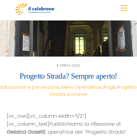
Skip
Men
to
content
8 APRILE 2020
Progetto Strada? Sempre aperto!
Educazione e prevenzione
,
News
Dipendenze
,
fragili
,
Progetto
Strada
,
sostanze
[vc_row][vc_column width=”1/2″]
[vc_column_text]
Pubblichiamo la riflessione di
Gessica Gosetti
, operatrice del “Progetto Strada”