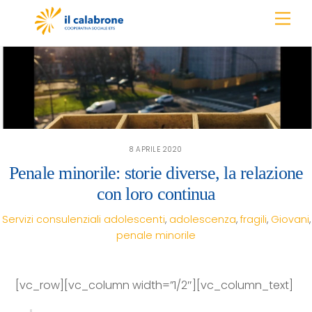
Skip
Men
to
content
8 APRILE 2020
Penale minorile: storie diverse, la relazione
con loro continua
Servizi consulenziali
adolescenti
,
adolescenza
,
fragili
,
Giovani
,
penale minorile
[vc_row][vc_column width=”1/2″][vc_column_text]