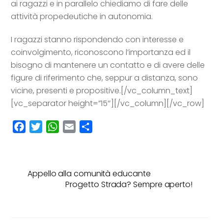
ai ragazzi e in parallelo chiediamo di fare delle
attività propedeutiche in autonomia.
I ragazzi stanno rispondendo con interesse e
coinvolgimento, riconoscono l’importanza ed il
bisogno di mantenere un contatto e di avere delle
figure di riferimento che, seppur a distanza, sono
vicine, presenti e propositive.
[/vc_column_text]
[vc_separator height=”15″][/vc_column][/vc_row]
F
T
W
E
C
a
w
h
m
o
c
i
a
a
n
e
t
t
i
d
Appello alla comunità educante
b
t
s
l
i
Progetto Strada? Sempre aperto!
o
e
A
v
o
r
p
i
k
p
d