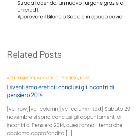
Strada facendo, un nuovo furgone grazie a
b
t
s
l
i
Unicredit
o
e
A
v
Approvare il Bilancio Sociale in epoca covid
o
r
p
i
k
p
d
i
Related Posts
APPUNTAMENTI
,
INCONTRI DI PENSIERO
,
NEWS
Diventiamo eretici: conclusi gli Incontri di
pensiero 2014
[vc_row][vc_column][vc_column_text] Sabato 29
novembre si sono conclusi gli appuntamenti di
Incontri di Pensiero 2014, quest’anno il tema che
abbiamo approfondito […]