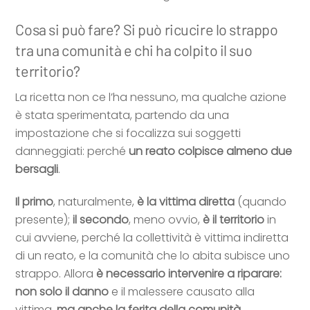
Cosa si può fare? Si può ricucire lo strappo
tra una comunità e chi ha colpito il suo
territorio?
La ricetta non ce l’ha nessuno, ma qualche azione
è stata sperimentata, partendo da una
impostazione che si focalizza sui soggetti
danneggiati: perché
un reato colpisce almeno due
bersagli
.
Il primo
, naturalmente,
è la vittima diretta
(quando
presente);
il secondo
, meno ovvio,
è il territorio
in
cui avviene, perché la collettività è vittima indiretta
di un reato, e la comunità che lo abita subisce uno
strappo. Allora
è necessario intervenire a riparare:
non solo il danno
e il malessere causato alla
vittima,
ma anche la ferita della comunità
.