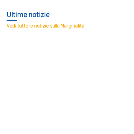
Ultime notizie
Vedi tutte le notizie sulla Marginalità
La tratta di esseri umani che alimenta la
prostituzione
La tratta di esseri umani che alimenta la
prostituzione, tra ricatti, inganni, minacce e