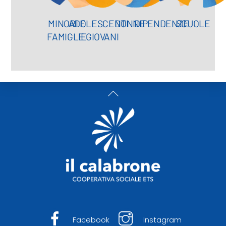
MINORI E
ADOLESCENTI
DONNE
DIPENDENZE
SCUOLE
FAMIGLIE
E GIOVANI
Back
To
Top
Facebook
Instagram