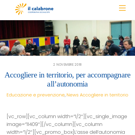
Skip
Men
to
content
2 NOVEMBRE 2018
Accogliere in territorio, per accompagnare
all’autonomia
Educazione e prevenzione
,
News
Accogliere in territorio
[vc_row][vc_column width=”1/2″][vc_single_image
image=”11409″][/vc_column][vc_column
width=”1/2″][vc_promo_box]L’asse dell’autonomia