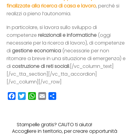
finalizzate alla ricerca di casa e lavoro
, perché si
realizzi a pieno l’autonomia.
In particolare, si lavora sullo sviluppo di
competenze
relazionali e informatiche
(oggi
necessarie per la ricerca di lavoro), di competenze
di
gestione economica
(necessarie per non
ritornare a breve in una situazione di emergenza) e
di
costruzione di reti sociali
.[/vc_column_text]
[/vc_tta_section][/vc_tta_accordion]
[/vc_column][/vc_row]
F
T
W
E
C
a
w
h
m
o
c
i
a
a
n
e
t
t
i
d
Stampelle gratis? CAUTO ti aiuta!
b
t
s
l
i
Accogliere in territorio, per creare opportunità