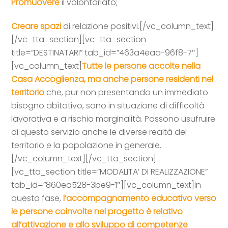
Promuovere
il volontariato;
Creare spazi
di relazione positivi.[/vc_column_text]
[/vc_tta_section][vc_tta_section
title=”DESTINATARI” tab_id=”463a4eaa-96f8-7″]
[vc_column_text]
Tutte le persone accolte nella
Casa Accoglienza, ma anche persone residenti nel
territorio
che, pur non presentando un immediato
bisogno abitativo, sono in situazione di difficoltà
lavorativa e a rischio marginalità. Possono usufruire
di questo servizio anche le diverse realtà del
territorio e la popolazione in generale.
[/vc_column_text][/vc_tta_section]
[vc_tta_section title=”MODALITA’ DI REALIZZAZIONE”
tab_id=”860ea528-3be9-1″][vc_column_text]In
questa fase,
l’accompagnamento educativo verso
le persone coinvolte nel progetto è relativo
all’attivazione e allo sviluppo di competenze