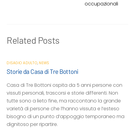
o
e
A
v
occupazionali
o
r
p
i
k
p
d
i
Related Posts
DISAGIO ADULTO
,
NEWS
Storie da Casa di Tre Bottoni
Casa di Tre Bottoni ospita da 5 anni persone con
vissuti personali, trascorsi e storie differenti. Non
tutte sono a lieto fine, ma raccontano la grande
varietà di persone che l’hanno vissuta e l’esteso
bisogno di un punto d’appoggio temporaneo ma
dignitoso per ripartire.