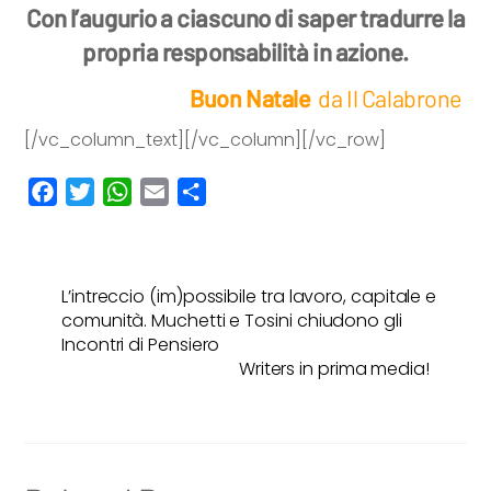
Con l’augurio a ciascuno di saper tradurre
la
propria responsabilità in azione.
Buon Natale
da Il Calabrone
[/vc_column_text][/vc_column][/vc_row]
F
T
W
E
C
a
w
h
m
o
c
i
a
a
n
e
t
t
i
d
L’intreccio (im)possibile tra lavoro, capitale e
b
t
s
l
i
comunità. Muchetti e Tosini chiudono gli
o
e
A
v
Incontri di Pensiero
o
r
p
i
Writers in prima media!
k
p
d
i