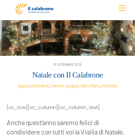
Skip
Men
to
content
15 DICEMBRE 2015
Natale con Il Calabrone
Appuntamenti
,
News
auguri
,
don Piero
,
Natale
[vc_row][vc_column][vc_column_text]
Anche quest’anno saremo felici di
condividere con tutti voi la Vigilia di Natale,