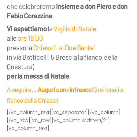
che celebreremo
insieme a don Piero e don
Fabio Corazzina
.
Vi aspettiamo
la
Vigilia di Natale
alle
ore 19.00
presso la
Chiesa “Le Due Sante”
in via Botticelli, 5 Brescia (a fianco della
Questura)
per la messa di Natale
A seguire…
Auguri con rinfresco!
(nei locali a
fianco della Chiesa).
[/vc_column_text][vc_separator][/vc_column]
[/vc_row][vc_row][vc_column width=”1/2″]
[vc_column_text]