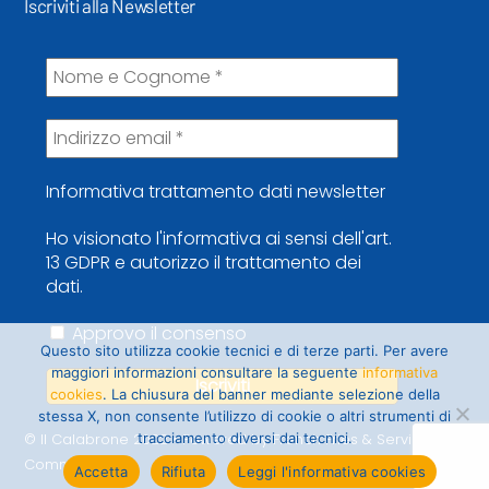
Iscriviti alla Newsletter
Informativa trattamento dati newsletter
Ho visionato l'informativa ai sensi dell'art.
13 GDPR e autorizzo il trattamento dei
dati.
Approvo il consenso
Questo sito utilizza cookie tecnici e di terze parti. Per avere
maggiori informazioni consultare la seguente
informativa
cookies
. La chiusura del banner mediante selezione della
stessa X, non consente l’utilizzo di cookie o altri strumenti di
© Il Calabrone 2022 • Powered by French Fries & Service
tracciamento diversi dai tecnici.
Communication
Accetta
Rifiuta
Leggi l'informativa cookies