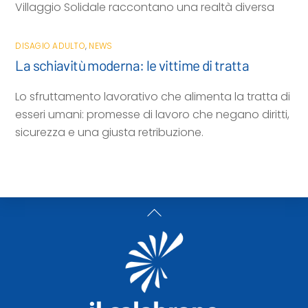
Villaggio Solidale raccontano una realtà diversa
DISAGIO ADULTO
,
NEWS
La schiavitù moderna: le vittime di tratta
Lo sfruttamento lavorativo che alimenta la tratta di
esseri umani: promesse di lavoro che negano diritti,
sicurezza e una giusta retribuzione.
Back
To
Top