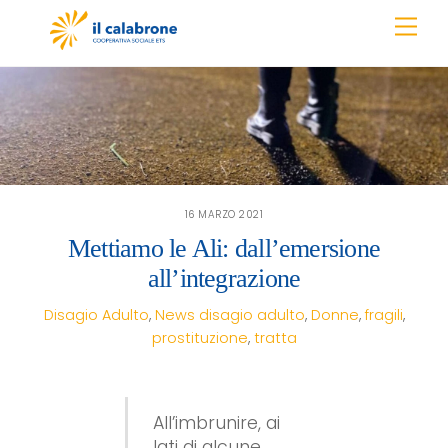
Skip
Men
to
content
16 MARZO 2021
Mettiamo le Ali: dall’emersione
all’integrazione
Disagio Adulto
,
News
disagio adulto
,
Donne
,
fragili
,
prostituzione
,
tratta
All’imbrunire, ai
lati di alcune