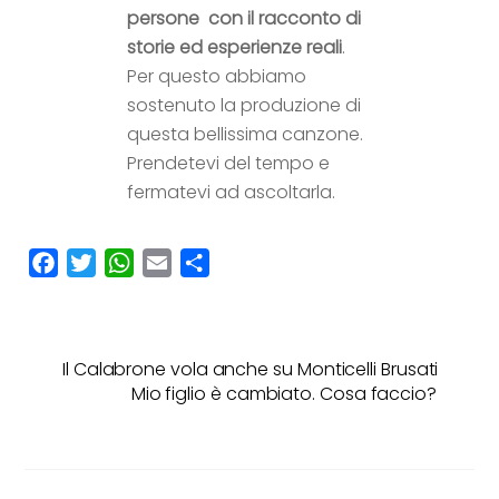
persone con il racconto di
storie ed esperienze reali
.
Per questo abbiamo
sostenuto la produzione di
questa bellissima canzone.
Prendetevi del tempo e
fermatevi ad ascoltarla.
F
T
W
E
C
a
w
h
m
o
c
i
a
a
n
e
t
t
i
d
Il Calabrone vola anche su Monticelli Brusati
b
t
s
l
i
Mio figlio è cambiato. Cosa faccio?
o
e
A
v
o
r
p
i
k
p
d
i