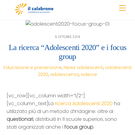
Skip
Men
to
content
9 OTTOBRE 2019
La ricerca “Adolescenti 2020” e i focus
group
Educazione e prevenzione
,
News
adolescenti
,
adolescenti
2020
,
adolescenza
,
sidecar
[vc_row][vc_column width=”1/2″]
[vc_column_text]La
ricerca Adolescenti 2020
ha
utilizzato più di un metodo d’indagine: oltre ai
questionari
, distribuiti in 11 scuole superiori, sono
stati organizzati anche i
focus group
.