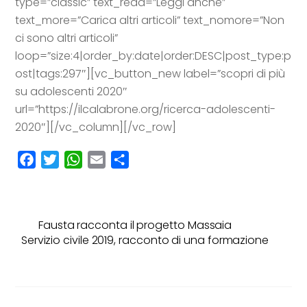
type=”classic” text_read=”Leggi anche”
text_more=”Carica altri articoli” text_nomore=”Non
ci sono altri articoli”
loop=”size:4|order_by:date|order:DESC|post_type:p
ost|tags:297″][vc_button_new label=”scopri di più
su adolescenti 2020″
url=”https://ilcalabrone.org/ricerca-adolescenti-
2020″][/vc_column][/vc_row]
F
T
W
E
C
a
w
h
m
o
c
i
a
a
n
e
t
t
i
d
Fausta racconta il progetto Massaia
b
t
s
l
i
Servizio civile 2019, racconto di una formazione
o
e
A
v
o
r
p
i
k
p
d
i