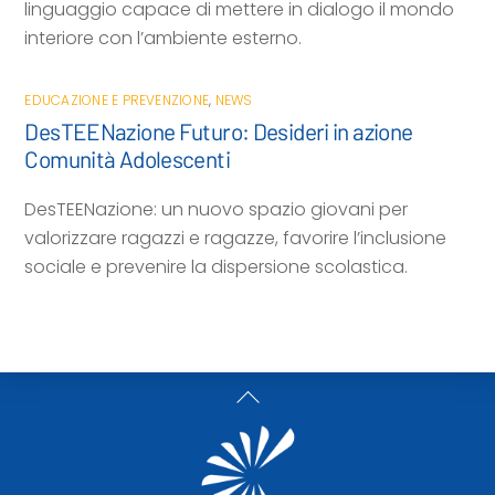
linguaggio capace di mettere in dialogo il mondo
interiore con l’ambiente esterno.
EDUCAZIONE E PREVENZIONE
,
NEWS
DesTEENazione Futuro: Desideri in azione
Comunità Adolescenti
DesTEENazione: un nuovo spazio giovani per
valorizzare ragazzi e ragazze, favorire l’inclusione
sociale e prevenire la dispersione scolastica.
Back
To
Top