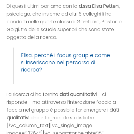
Di questi ultimi parliamo con la
d.ssa Elisa Petteni
,
psicologa, che insieme ad altri 6 colleghi li ha
condotti nelle quarte classi di Gambara, Pastori e
Golgi, tre delle scuole superiori che sono state
oggetto della ricerca.
Elisa, perché i focus group e come
si inseriscono nel percorso di
ricerca?
La ricerca ci ha fornito
dati quantitativi
– ci
risponde – ma attraverso l’interazione faccia a
faccia nel gruppo è possibile far emergere i
dati
qualitativi
che integrano le statistiche.
[/vc_column_text][vc_single_image
image=”13764″][vc_separator height=”15″