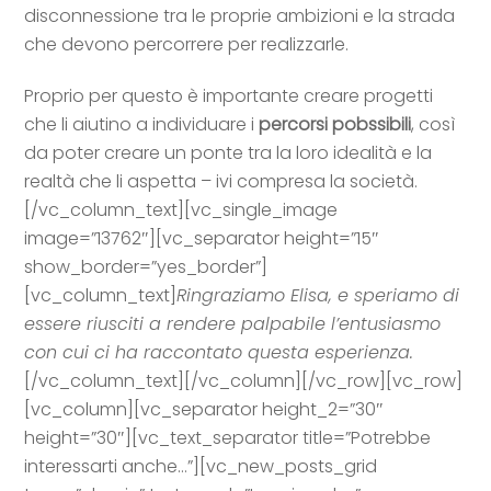
disconnessione tra le proprie ambizioni e la strada
che devono percorrere per realizzarle.
Proprio per questo è importante creare progetti
che li aiutino a individuare i
percorsi pobssibili
, così
da poter creare un ponte tra la loro idealità e la
realtà che li aspetta – ivi compresa la società.
[/vc_column_text][vc_single_image
image=”13762″][vc_separator height=”15″
show_border=”yes_border”]
[vc_column_text]
Ringraziamo Elisa, e speriamo di
essere riusciti a rendere palpabile l’entusiasmo
con cui ci ha raccontato questa esperienza.
[/vc_column_text][/vc_column][/vc_row][vc_row]
[vc_column][vc_separator height_2=”30″
height=”30″][vc_text_separator title=”Potrebbe
interessarti anche…”][vc_new_posts_grid