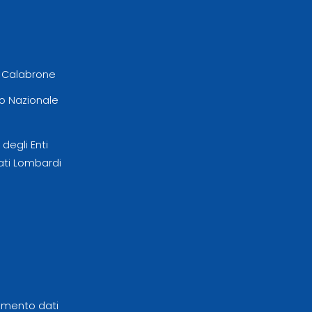
l Calabrone
 Nazionale
egli Enti
ati Lombardi
tamento dati