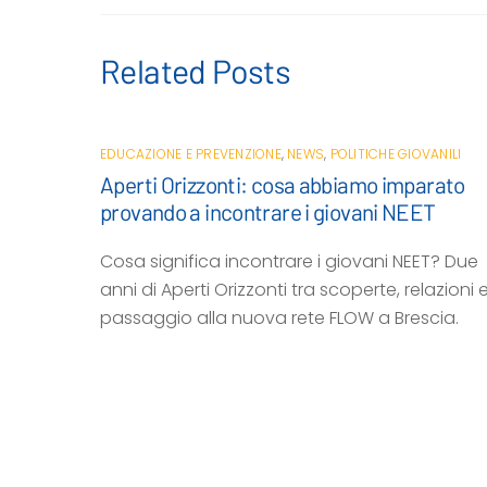
o
r
p
i
k
p
d
i
Related Posts
EDUCAZIONE E PREVENZIONE
,
NEWS
,
POLITICHE GIOVANILI
Aperti Orizzonti: cosa abbiamo imparato
provando a incontrare i giovani NEET
Cosa significa incontrare i giovani NEET? Due
anni di Aperti Orizzonti tra scoperte, relazioni e 
passaggio alla nuova rete FLOW a Brescia.