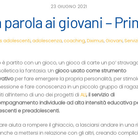
23 GIUGNO 2021
 parola ai giovani – Pr
s
adolescenti
,
adolescenza
,
coaching
,
Diximus
,
Giovani
,
Serviz
o è partito con un gioco, un gioco di carte un po’ stravag
olletica la fantasia. Un
gioco usato come strumento
vativo
per fare emergere la propria personalità, per stimol
essione e fare conoscenza in un piccolo gruppo di ragaz
ti all’interno di uno dei progetti di
ALI
, il servizio di
mpagnamento individuale ad alta intensità educativa p
escenti e preadolescenti.
re aiuta a rompere il ghiaccio, a lasciarsi andare in una r
che a mettersi in relazione con gli altri, creando complic