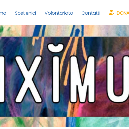
amo
Sostienici
Volontariato
Contatti
DONA