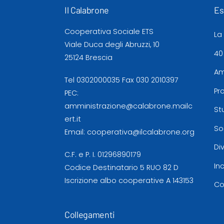
Il Calabrone
Es
Cooperativa Sociale ETS
La
Viale Duca degli Abruzzi, 10
40
25124 Brescia
Am
Tel
0302000035
Fax 030 2010397
Pr
PEC:
amministrazione@calabrone.mailc
St
ert.it
So
Email:
cooperativa@ilcalabrone.org
Di
C.F. e P. I. 01296890179
In
Codice Destinatario 5 RUO 82 D
Iscrizione albo cooperative A 143153
Co
Collegamenti