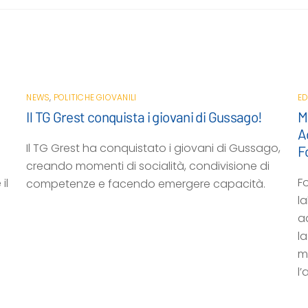
NEWS
,
POLITICHE GIOVANILI
ED
Il TG Grest conquista i giovani di Gussago!
M
A
Il TG Grest ha conquistato i giovani di Gussago,
F
creando momenti di socialità, condivisione di
F
il
competenze e facendo emergere capacità.
la
a
l
m
l