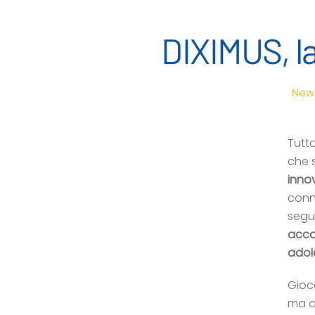
DIXIMUS, la
New
Tutt
che s
inno
conn
segui
acco
adol
Gioca
ma an