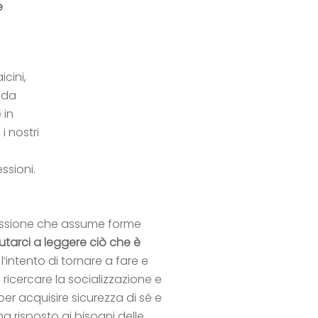
e
cini,
o da
 in
i nostri
essioni.
essione che assume forme
utarci a leggere ciò che è
 l’intento di tornare a fare e
 ricercare la socializzazione e
er acquisire sicurezza di sé e
ha risposto ai bisogni delle