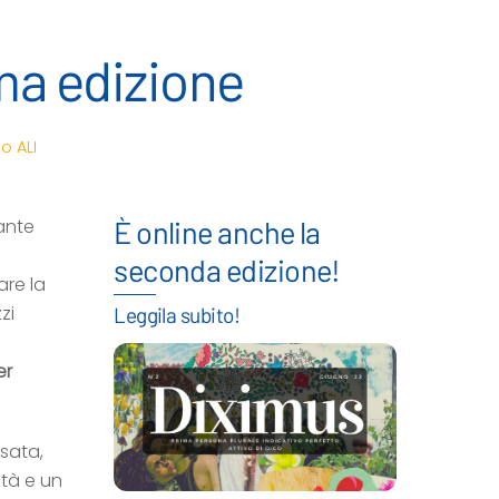
ima edizione
io ALI
ante
È online anche la
seconda edizione!
are la
zi
Leggila subito!
er
isata,
ità e un