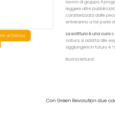
lavoro di gruppo, il pro
leggere altre pubblicazio
caratterizzata dalle pecul
entreranno a far parte d
La scrittura è una cura
e
ne di DIximus
natura, si adatta alle e
aggiungersi in futuro e “d
Buona lettura!
Con Green Revolution due cam