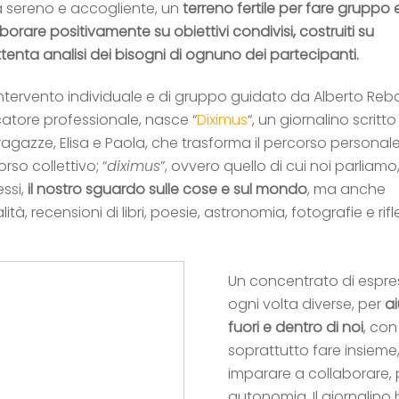
a sereno e accogliente, un
terreno fertile per fare gruppo 
aborare
positivamente su obiettivi condivisi, costruiti su
tenta analisi dei bisogni di ognuno dei partecipanti.
intervento individuale e di gruppo guidato da Alberto Rebai
atore professionale, nasce “
Diximus
“, un giornalino scritt
agazze, Elisa e Paola, che trasforma il percorso personale
rso collettivo; “
diximus
”, ovvero quello di cui noi parliamo, 
essi,
il nostro sguardo sulle cose e sul mondo
, ma anche
lità, recensioni di libri, poesie, astronomia, fotografie e rifl
Un concentrato di espr
ogni volta diverse, per
ai
fuori e dentro di noi
, con
soprattutto fare insieme,
imparare a collaborare, p
autonomia. Il giornalino 