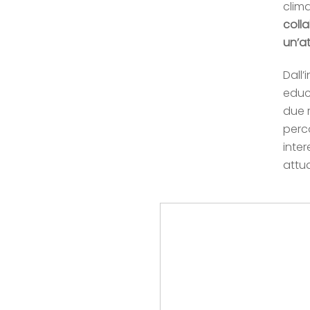
clim
coll
un’at
Dall’
educ
due r
perco
inter
attua