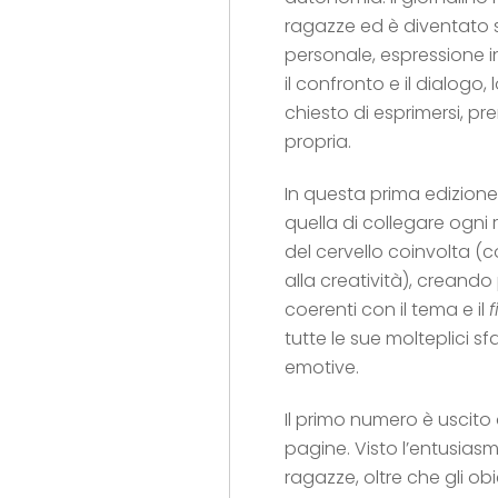
ragazze ed è diventato s
personale, espressione i
il confronto e il dialogo,
chiesto di esprimersi, pre
propria.
In questa prima edizione 
quella di collegare ogni 
del cervello coinvolta (
alla creatività), creando
coerenti con il tema e il
f
tutte le sue molteplici s
emotive.
Il primo numero è uscito
pagine. Visto l’entusias
ragazze, oltre che gli ob