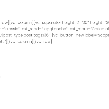
ow][vc_column][vc_separator height_2=”30″ height=”30″
”classic” text_read=”Leggi anche” text_more=”Carica altri
SC|post_type:post|tags:136″][vc_button_new label=”Scopri 
letti”][/vc_column][/vc_row]
i