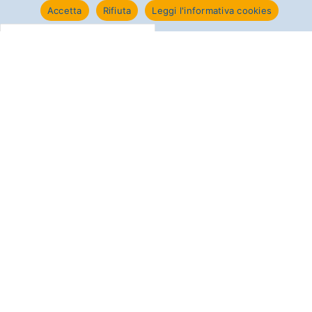
Accetta
Rifiuta
Leggi l'informativa cookies
Informativa trattamento dati
newsletter
Ho visionato l'informativa ai
sensi dell'art. 13 GDPR e
autorizzo il trattamento dei
dati.
Approvo il consenso
vice Communication