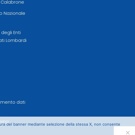
l Calabrone
 Nazionale
egli Enti
ati Lombardi
tamento dati
wing
sura del banner mediante selezione della stessa X, non consente