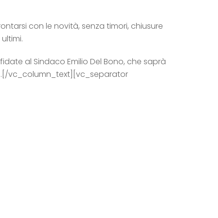
tarsi con le novità, senza timori, chiusure
ultimi.
ffidate al Sindaco Emilio Del Bono, che saprà
ero.[/vc_column_text][vc_separator