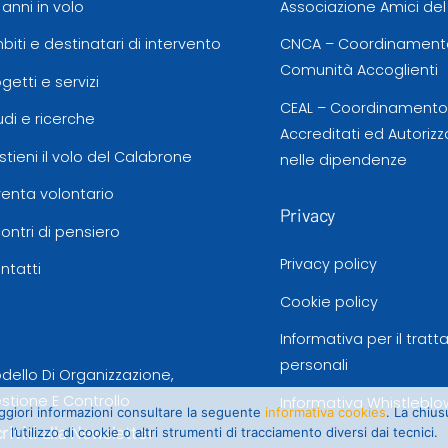
 anni in volo
Associazione Amici de
biti e destinatari di intervento
CNCA – Coordinamento
Comunità Accoglienti
ogetti e servizi
CEAL – Coordinamento d
udi e ricerche
Accreditati ed Autorizz
stieni il volo del Calabrone
nelle dipendenze
venta volontario
Privacy
contri di pensiero
Privacy policy
ntatti
Cookie policy
Informativa per il trat
personali
dello Di Organizzazione,
stione E Controllo
Informativa Whistleblo
maggiori informazioni consultare la seguente
informativa cookies
. La chiu
criviti alla Newsletter
l’utilizzo di cookie o altri strumenti di tracciamento diversi dai tecnici.