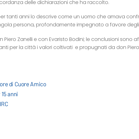
ncordanza delle dichiarazioni che ha raccolto.
 per tanti anni lo descrive come un uomo che amava confron
 singola persona, profondamente impegnato a favore degli 
 Piero Zanelli e con Evaristo Bodini; le conclusioni sono a
i per la città i valori coltivati e propugnati da don Pi
tore di Cuore Amico
 15 anni
 IRC