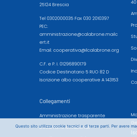
40
25124 Brescia
Am
Tel
0302000035
Fax 030 2010397
Pr
PEC:
amministrazione@calabrone.mailc
St
ert.it
So
Email:
cooperativa@ilcalabrone.org
Di
C.F. e P. I. 01296890179
In
Codice Destinatario 5 RUO 82 D
Iscrizione albo cooperative A 143153
Co
Collegamenti
Mo
Amministrazione trasparente
Ge
Questo sito utilizza cookie tecnici e di terze parti. Per avere 
Documenti istituzionali
Is