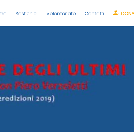
amo
Sostienici
Volontariato
Contatti
DONA