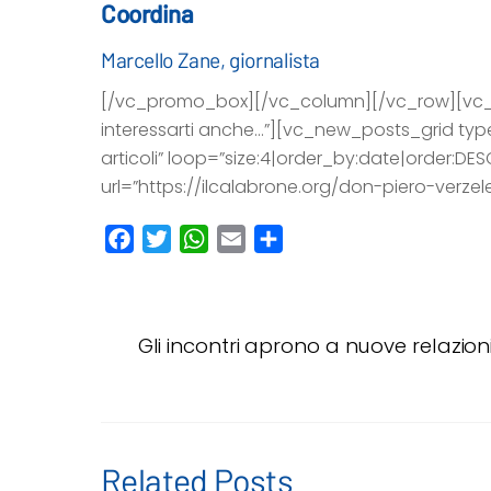
Coordina
Marcello Zane, giornalista
[/vc_promo_box][/vc_column][/vc_row][vc_r
interessarti anche…”][vc_new_posts_grid type=
articoli” loop=”size:4|order_by:date|order:DE
url=”https://ilcalabrone.org/don-piero-verze
F
T
W
E
C
a
w
h
m
o
c
i
a
a
n
e
t
t
i
d
Gli incontri aprono a nuove relazion
b
t
s
l
i
o
e
A
v
o
r
p
i
k
p
d
i
Related Posts