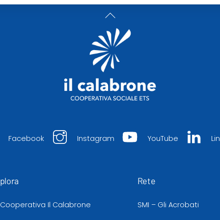
Back
To
Top
Facebook
Instagram
YouTube
Li
plora
Rete
 Cooperativa Il Calabrone
SMI – Gli Acrobati