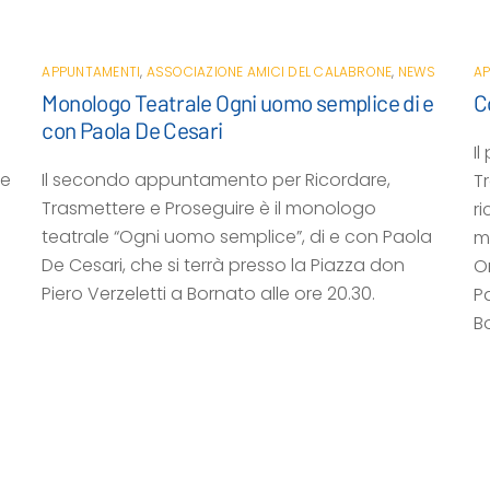
APPUNTAMENTI
,
ASSOCIAZIONE AMICI DEL CALABRONE
,
NEWS
AP
Monologo Teatrale Ogni uomo semplice di e
C
con Paola De Cesari
I
 e
Il secondo appuntamento per Ricordare,
T
Trasmettere e Proseguire è il monologo
ri
teatrale “Ogni uomo semplice”, di e con Paola
mo
De Cesari, che si terrà presso la Piazza don
Or
Piero Verzeletti a Bornato alle ore 20.30.
P
B