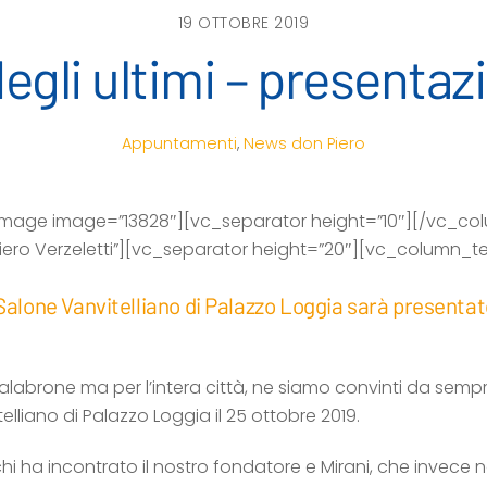
19 OTTOBRE 2019
degli ultimi – presentazi
Appuntamenti
,
News
don Piero
image image=”13828″][vc_separator height=”10″][/vc_co
 Piero Verzeletti”][vc_separator height=”20″][vc_column_te
 Salone Vanvitelliano di Palazzo Loggia sarà presentato i
labrone ma per l’intera città, ne siamo convinti da sempre:
lliano di Palazzo Loggia il 25 ottobre 2019.
i chi ha incontrato il nostro fondatore e Mirani, che invec