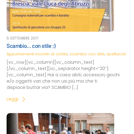
5 SETTEMBRE 2017
Scambio… con stile ;)
Appuntamenti
incontri di cortile
,
scambio con stile
,
spettacoli
[vc_row][vc_column][vc_column_text]
[/vc_column_text][vc_separator height=”20″]
[vc_column_text] Hai a casa abiti, accessori, giochi
e/o oggetti vari che non usi più ma che ti
dispiace buttar via? SCAMBIO […]
Leggi