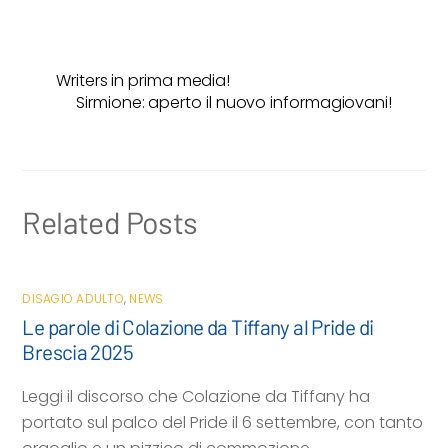
a
w
h
m
o
c
i
a
a
n
e
t
t
i
d
Writers in prima media!
b
t
s
l
i
Sirmione: aperto il nuovo informagiovani!
o
e
A
v
o
r
p
i
k
p
d
i
Related Posts
DISAGIO ADULTO
,
NEWS
Le parole di Colazione da Tiffany al Pride di
Brescia 2025
Leggi il discorso che Colazione da Tiffany ha
portato sul palco del Pride il 6 settembre, con tanto