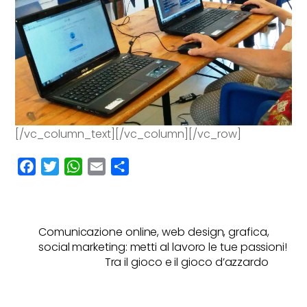
[/vc_column_text][/vc_column][/vc_row]
F
T
W
E
C
a
w
h
m
o
c
i
a
a
n
e
t
t
i
d
Comunicazione online, web design, grafica,
b
t
s
l
i
social marketing: metti al lavoro le tue passioni!
o
e
A
v
Tra il gioco e il gioco d’azzardo
o
r
p
i
k
p
d