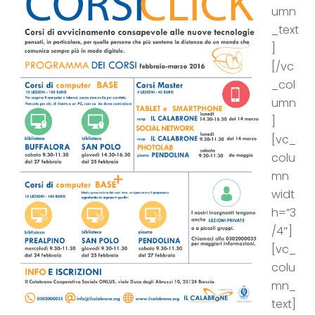
umn
_text
]
[/vc
_col
umn
]
[vc_
colu
mn
widt
h=”3
/4″]
[vc_
colu
mn_
text]