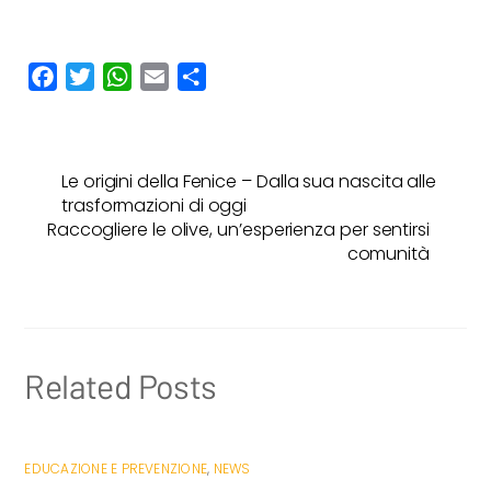
F
T
W
E
C
a
w
h
m
o
c
i
a
a
n
e
t
t
i
d
Le origini della Fenice – Dalla sua nascita alle
b
t
s
l
i
trasformazioni di oggi
o
e
A
v
Raccogliere le olive, un’esperienza per sentirsi
o
r
p
i
comunità
k
p
d
i
Related Posts
EDUCAZIONE E PREVENZIONE
,
NEWS