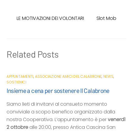
c
i
a
a
n
e
t
t
i
d
LE MOTIVAZIONI DEI VOLONTARI
Slot Mob
b
t
s
l
i
o
e
A
v
o
r
p
i
k
p
d
i
Related Posts
APPUNTAMENTI
,
ASSOCIAZIONE AMICI DEL CALABRONE
,
NEWS
,
SOSTIENICI
Insieme a cena per sostenere Il Calabrone
Siamo lieti di invitarvi al consueto momento
conviviale a scopo benefico organizzato dalla
nostra Cooperativa. L’appuntamento è per
venerdì
2 ottobre
alle 20:00, presso Antica Cascina San