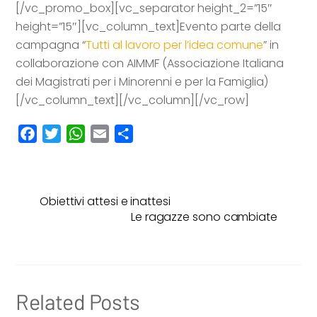
[/vc_promo_box][vc_separator height_2=”15″
height=”15″][vc_column_text]
Evento parte della
campagna “
Tutti al lavoro per l’idea comune
” i
n
collaborazione con AIMMF (Associazione Italiana
dei Magistrati per i Minorenni e per la Famiglia)
[/vc_column_text][/vc_column][/vc_row]
F
T
W
E
C
a
w
h
m
o
c
i
a
a
n
e
t
t
i
d
Obiettivi attesi e inattesi
b
t
s
l
i
Le ragazze sono cambiate
o
e
A
v
o
r
p
i
k
p
d
i
Related Posts