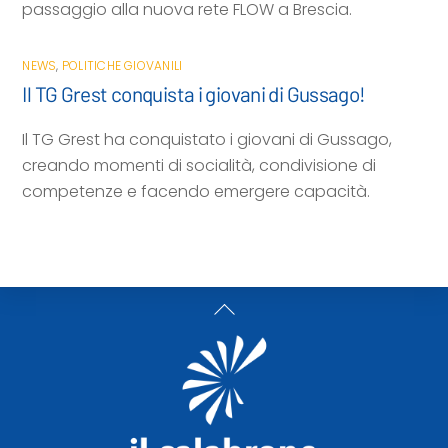
passaggio alla nuova rete FLOW a Brescia.
NEWS
,
POLITICHE GIOVANILI
Il TG Grest conquista i giovani di Gussago!
Il TG Grest ha conquistato i giovani di Gussago,
creando momenti di socialità, condivisione di
competenze e facendo emergere capacità.
Back
To
Top