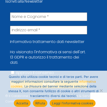
Iscriviti alla Newsletter
Informativa trattamento dati newsletter
Ho visionato l'informativa ai sensi dell'art.
13 GDPR e autorizzo il trattamento dei
dati.
Approvo il consenso
Questo sito utilizza cookie tecnici e di terze parti. Per avere
maggiori informazioni consultare la seguente
informativa
cookies
. La chiusura del banner mediante selezione della
stessa X, non consente l’utilizzo di cookie o altri strumenti di
© Il Calabrone 2022 • Powered by French Fries & Service
tracciamento diversi dai tecnici.
Communication
Accetta
Rifiuta
Leggi l'informativa cookies