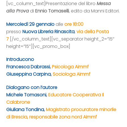
[vc_column_text]
Presentazione del libro
Messa
alla Prova
di
Ennio Tomaselli
, edito da Manni Editori.
Mercoledì 29 gennaio
alle
ore 18:00
presso
Nuova Libreria Rinascita
,
via della Posta
7
[/vc_column_text][vc_separator height_2=”15″
height=”15″][vc_promo_box]
Introducono
Francesca Dabrassi
,
Psicologa Aimmf
Giuseppina Carpina
,
Sociologa Aimmf
Dialogano con l’autore
Michele Tomasoni
,
Educatore Cooperativa Il
Calabrone
Giuliana Tondina
,
Magistrato procuratore minorile
di Brescia, responsabile zona nord Aimmf