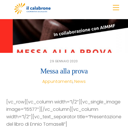
Skip
Men
to
content
29 GENNAIO 2020
Messa alla prova
Appuntamenti
,
News
[vc_row][vc_column width=”1/2″][vc_single_image
image=”15577″][/vc_column][vc_column
width=”1/2″][vc_text_separator title=”Presentazione
del libro di Ennio Tomaselli”]