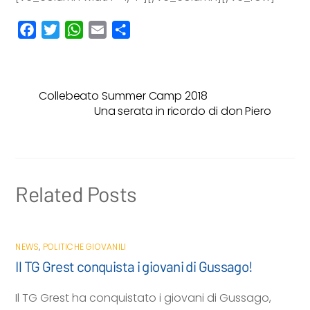
F
T
W
E
C
a
w
h
m
o
c
i
a
a
n
e
t
t
i
d
Collebeato Summer Camp 2018
b
t
s
l
i
Una serata in ricordo di don Piero
o
e
A
v
o
r
p
i
k
p
d
i
Related Posts
NEWS
,
POLITICHE GIOVANILI
Il TG Grest conquista i giovani di Gussago!
Il TG Grest ha conquistato i giovani di Gussago,