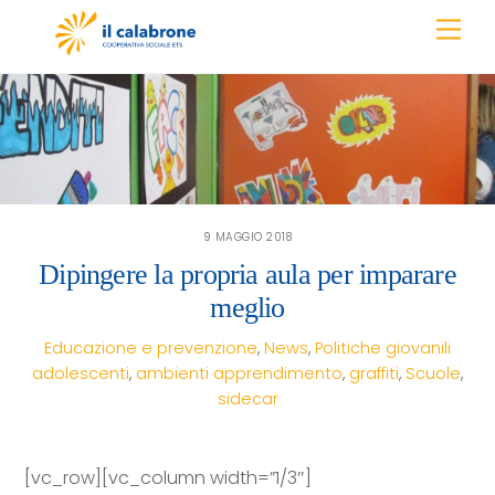
Skip
Men
to
content
9 MAGGIO 2018
Dipingere la propria aula per imparare
meglio
Educazione e prevenzione
,
News
,
Politiche giovanili
adolescenti
,
ambienti apprendimento
,
graffiti
,
Scuole
,
sidecar
[vc_row][vc_column width=”1/3″]