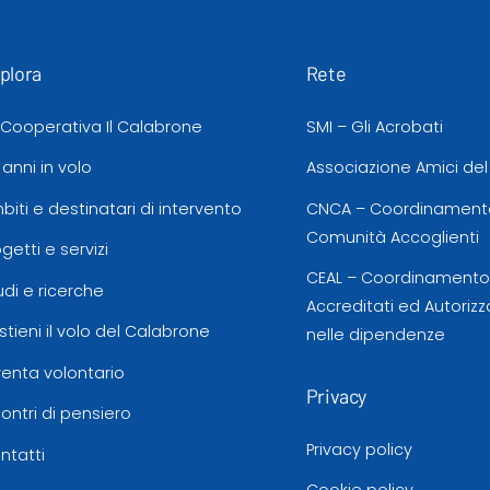
plora
Rete
 Cooperativa Il Calabrone
SMI – Gli Acrobati
 anni in volo
Associazione Amici de
biti e destinatari di intervento
CNCA – Coordinamento
Comunità Accoglienti
ogetti e servizi
CEAL – Coordinamento d
udi e ricerche
Accreditati ed Autorizz
stieni il volo del Calabrone
nelle dipendenze
venta volontario
Privacy
contri di pensiero
Privacy policy
ntatti