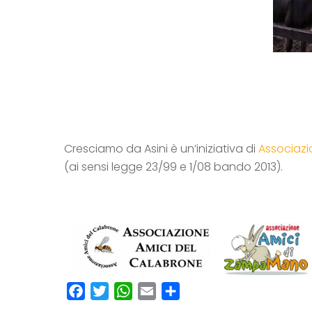
Cresciamo da Asini è un’iniziativa di
Associazi
(ai sensi legge 23/99 e 1/08 bando 2013).
F
T
W
E
C
a
w
h
m
o