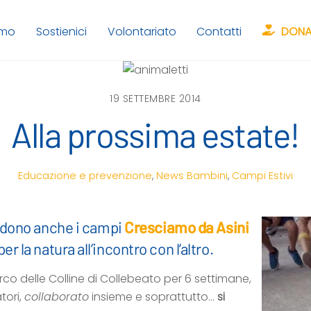
amo
Sostienici
Volontariato
Contatti
DONA
19 SETTEMBRE 2014
Alla prossima estate!
Educazione e prevenzione
,
News
Bambini
,
Campi Estivi
cludono anche i campi
Cresciamo da Asini
 per
la natura all’incontro con l’altro.
arco delle Colline di Collebeato per 6 settimane,
tori,
collaborato
insieme e soprattutto…
si