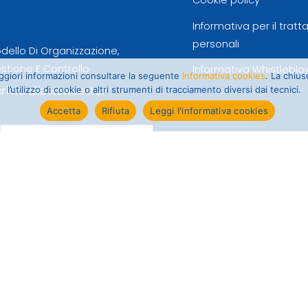
Cookie policy
Informativa per il trat
personali
dello Di Organizzazione,
stione E Controllo
Informativa Whistleblo
maggiori informazioni consultare la seguente
informativa cookies
. La chiu
criviti alla Newsletter
l’utilizzo di cookie o altri strumenti di tracciamento diversi dai tecnici.
Accetta
Rifiuta
Leggi l'informativa cookies
Informativa trattamento dati
newsletter
Ho visionato l'informativa ai
sensi dell'art. 13 GDPR e
autorizzo il trattamento dei