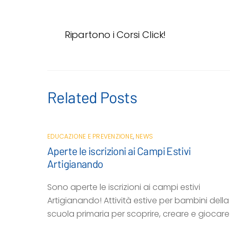
c
i
a
a
n
e
t
t
i
d
Ripartono i Corsi Click!
b
t
s
l
i
o
e
A
v
o
r
p
i
k
p
d
i
Related Posts
EDUCAZIONE E PREVENZIONE
,
NEWS
Aperte le iscrizioni ai Campi Estivi
Artigianando
Sono aperte le iscrizioni ai campi estivi
Artigianando! Attività estive per bambini della
scuola primaria per scoprire, creare e giocare