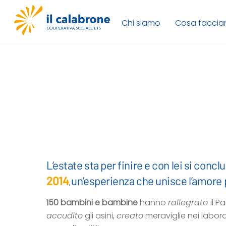
Skip
to
Chi siamo
Cosa facci
content
L’estate sta per finire e con lei si con
2014
un’esperienza che unisce l’amore
,
150 bambini e bambine
hanno
rallegrato
il P
accudito
gli asini,
creato
meraviglie nei labora