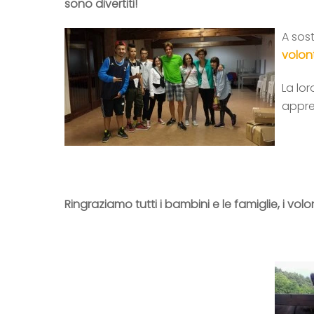
sono divertiti!
A sos
volont
La lo
apprez
Ringraziamo tutti i bambini e le famiglie, i vol