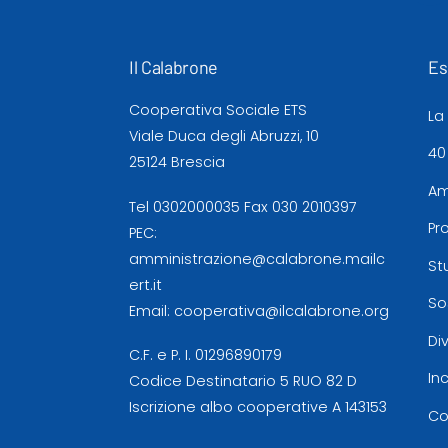
Il Calabrone
Es
Cooperativa Sociale ETS
La
Viale Duca degli Abruzzi, 10
40
25124 Brescia
Am
Tel
0302000035
Fax 030 2010397
Pr
PEC:
amministrazione@calabrone.mailc
St
ert.it
So
Email:
cooperativa@ilcalabrone.org
Di
C.F. e P. I. 01296890179
In
Codice Destinatario 5 RUO 82 D
Iscrizione albo cooperative A 143153
Co