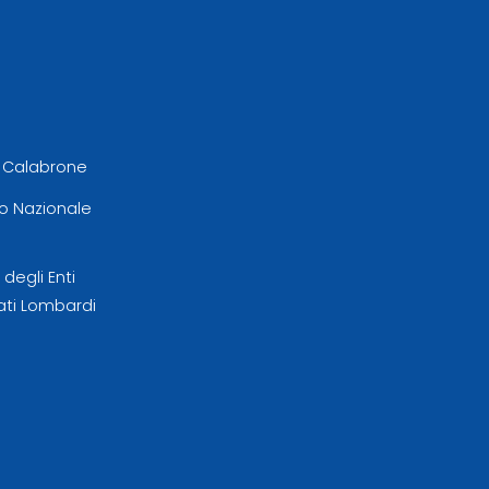
l Calabrone
 Nazionale
egli Enti
ati Lombardi