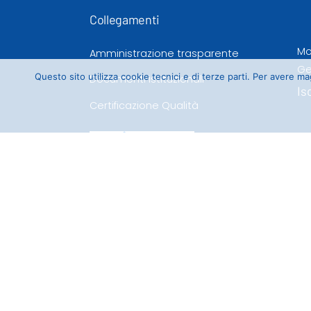
Collegamenti
Mo
Amministrazione trasparente
Ge
Questo sito utilizza cookie tecnici e di terze parti. Per avere 
Documenti istituzionali
Is
Certificazione Qualità